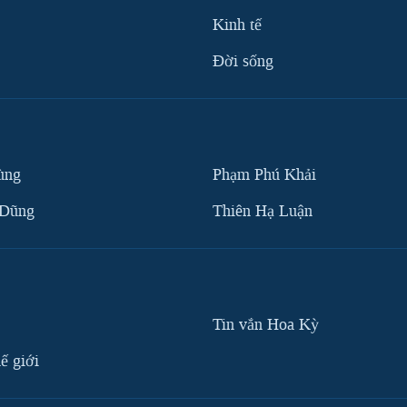
Kinh tế
Ðời sống
ùng
Phạm Phú Khải
 Dũng
Thiên Hạ Luận
Tin vắn Hoa Kỳ
ế giới