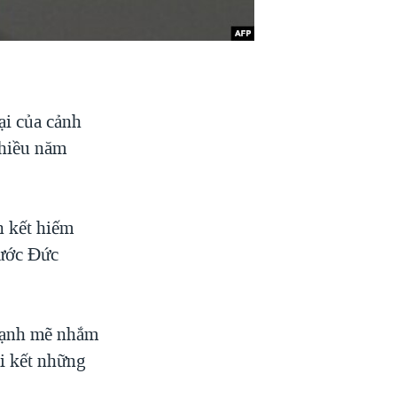
ại của cảnh
nhiều năm
n kết hiếm
nước Đức
mạnh mẽ nhắm
i kết những