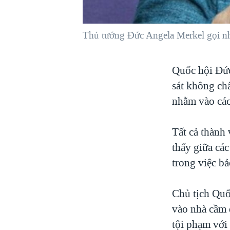
VIỆT NAM
NGƯ DÂN VIỆT VÀ LÀN SÓNG
Thủ tướng Đức Angela Merkel gọi n
TRỘM HẢI SÂM
BÊN KIA QUỐC LỘ: TIẾNG VỌNG
Quốc hội Đức
TỪ NÔNG THÔN MỸ
sát không ch
QUAN HỆ VIỆT MỸ
nhằm vào các 
Tất cả thành
thấy giữa các
trong việc bả
Chủ tịch Quố
vào nhà cầm 
tội phạm với