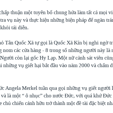
chấp thuận một tuyên bố chung hứa làm tất cả mọi vi
 tra vụ này và thực hiện những biện pháp để ngăn tr
khỏi tái diễn.
 Tân Quốc Xã tự gọi là Quốc Xã Kín bị nghi ngờ tr
ng nom các cửa hàng - 8 trong số những người này là
Người còn lại gốc Hy Lạp. Một nữ cảnh sát viên cũng
ại những vụ giết hại bắt đầu vào năm 2000 và chấm 
c Angela Merkel tuần qua gọi những vụ giết người 
 và là một “ ô nhục” cho nước Đức, với quá khứ Đứ
 chủ chiến cánh hữu trở thành một đề tài đặc biệt n