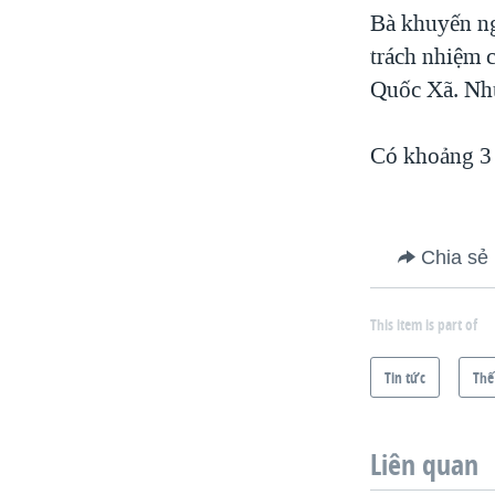
Bà khuyến ng
trách nhiệm 
Quốc Xã. Nhữn
Có khoảng 3 
Chia sẻ
This item is part of
Tin tức
Thế
Liên quan