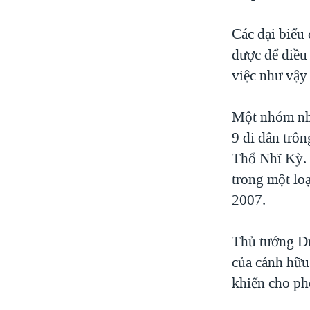
Các đại biểu 
được để điều
việc như vậy 
Một nhóm nhỏ
9 di dân trô
Thổ Nhĩ Kỳ. 
trong một lo
2007.
Thủ tướng Đứ
của cánh hữu
khiến cho phe