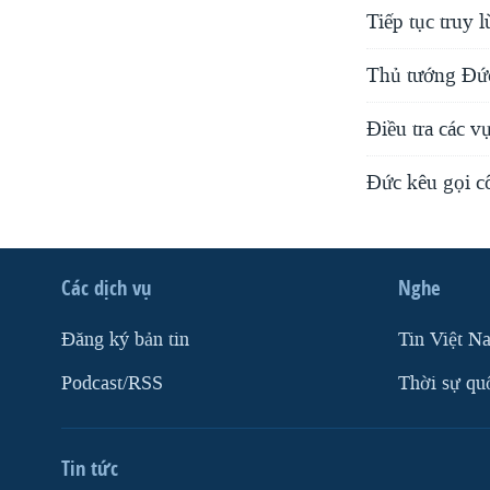
Tiếp tục truy
Thủ tướng Đứ
Điều tra các v
Đức kêu gọi c
Các dịch vụ
Nghe
Ðăng ký bản tin
Tin Việt N
Podcast/RSS
Thời sự qu
Tin tức