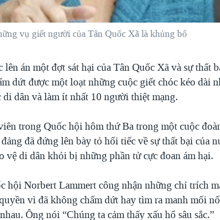
hững vụ giết người của Tân Quốc Xã là khủng bố
 lên án một đợt sát hại của Tân Quốc Xã và sự thất b
ấm dứt được một loạt những cuộc giết chóc kéo dài 
di dân và làm ít nhất 10 người thiệt mạng.
 viên trong Quốc hội hôm thứ Ba trong một cuộc đoà
 đảng đã đứng lên bày tỏ hối tiếc về sự thất bại của 
o vệ di dân khỏi bị những phần tử cực đoan ám hại.
c hội Norbert Lammert công nhận những chỉ trích 
quyền vì đã không chấm dứt hay tìm ra manh mối nố
 nhau. Ông nói “Chúng ta cảm thấy xấu hổ sâu sắc.”