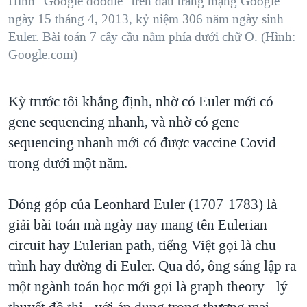
Hình "Google doodle" trên đầu trang mạng Google
ngày 15 tháng 4, 2013, kỷ niệm 306 năm ngày sinh
QUAN HỆ VIỆT MỸ
Euler. Bài toán 7 cây cầu nằm phía dưới chữ O. (Hình:
Google.com)
Kỳ trước tôi khắng định, nhờ có Euler mới có
gene sequencing nhanh, và nhờ có gene
sequencing nhanh mới có được vaccine Covid
trong dưới một năm.
Đóng góp của Leonhard Euler (1707-1783) là
giải bài toán mà ngày nay mang tên Eulerian
circuit hay Eulerian path, tiếng Việt gọi là chu
trình hay đường đi Euler. Qua đó, ông sáng lập ra
một ngành toán học mới gọi là graph theory - lý