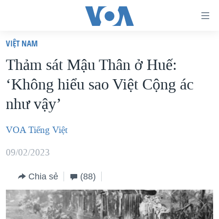
Đường
dẫn
VIỆT NAM
truy
TRANG CHỦ
Thảm sát Mậu Thân ở Huế:
cập
VIỆT NAM
‘Không hiểu sao Việt Cộng ác
Tới
HOA KỲ
nội
như vậy’
BIỂN ĐÔNG
dung
THẾ GIỚI
chính
VOA Tiếng Việt
BLOG
Tới
09/02/2023
điều
DIỄN ĐÀN
hướng
MỤC
Chia sẻ
(88)
chính
CHUYÊN ĐỀ
TỰ DO BÁO CHÍ
Đi
HỌC TIẾNG ANH
VẠCH TRẦN TIN GIẢ
CHIẾN TRANH THƯƠNG MẠI CỦA MỸ: QUÁ KHỨ VÀ HIỆN
tới