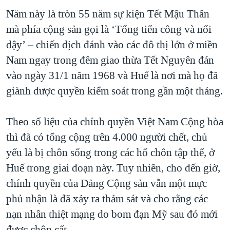
Năm này là tròn 55 năm sự kiện Tết Mậu Thân
QUAN HỆ VIỆT MỸ
mà phía cộng sản gọi là ‘Tổng tiến công và nổi
dậy’ – chiến dịch đánh vào các đô thị lớn ở miền
Nam ngay trong đêm giao thừa Tết Nguyên đán
vào ngày 31/1 năm 1968 và Huế là nơi mà họ đã
giành được quyền kiểm soát trong gần một tháng.
Theo số liệu của chính quyền Việt Nam Cộng hòa
thì đã có tổng cộng trên 4.000 người chết, chủ
yếu là bị chôn sống trong các hố chôn tập thể, ở
Huế trong giai đoạn này. Tuy nhiên, cho đến giờ,
chính quyền của Đảng Cộng sản vẫn một mực
phủ nhận là đã xảy ra thảm sát và cho rằng các
nạn nhân thiệt mạng do bom đạn Mỹ sau đó mới
được chôn cất.