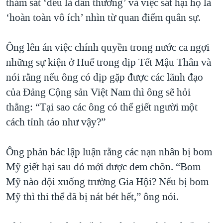
thảm sát ‘đều là dân thường’ và việc sát hại họ là
‘hoàn toàn vô ích’ nhìn từ quan điểm quân sự.
Ông lên án việc chính quyền trong nước ca ngợi
những sự kiện ở Huế trong dịp Tết Mậu Thân và
nói rằng nếu ông có dịp gặp được các lãnh đạo
của Đảng Cộng sản Việt Nam thì ông sẽ hỏi
thẳng: “Tại sao các ông có thể giết người một
cách tỉnh táo như vậy?”
Ông phản bác lập luận rằng các nạn nhân bị bom
Mỹ giết hại sau đó mới được đem chôn. “Bom
Mỹ nào dội xuống trường Gia Hội? Nếu bị bom
Mỹ thì thi thể đã bị nát bét hết,” ông nói.