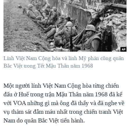
TẠI
VIDEO
"Tìm"
NGƯỜI VIỆT HẢI NGOẠI
HÀNH TRÌNH BẦU CỬ 2024
NGHE
ĐỜI SỐNG
MỘT NĂM CHIẾN TRANH TẠI DẢI GAZA
KINH TẾ
MẠNG XÃ HỘI
GIẢI MÃ VÀNH ĐAI & CON ĐƯỜNG
KHOA HỌC
NGÀY TỊ NẠN THẾ GIỚI
SỨC KHOẺ
TRỊNH VĨNH BÌNH - NGƯỜI HẠ 'BÊN THẮNG CUỘC'
Lính Việt Nam Cộng hòa và lính Mỹ phản công quân
Ngôn ngữ khác
VĂN HOÁ
GROUND ZERO – XƯA VÀ NAY
Bắc Việt trong Tết Mậu Thân năm 1968
THỂ THAO
CHI PHÍ CHIẾN TRANH AFGHANISTAN
GIÁO DỤC
Một người lính Việt Nam Cộng hòa từng chiến
CÁC GIÁ TRỊ CỘNG HÒA Ở VIỆT NAM
đấu ở Huế trong trận Mậu Thân năm 1968 đã kể
THƯỢNG ĐỈNH TRUMP-KIM TẠI VIỆT NAM
với VOA những gì mà ông đã thấy và đã nghe về
TRỊNH VĨNH BÌNH VS. CHÍNH PHỦ VIỆT NAM
vụ thảm sát đẫm máu nhất trong chiến tranh Việt
NGƯ DÂN VIỆT VÀ LÀN SÓNG TRỘM HẢI SÂM
Nam do quân Bắc Việt tiến hành.
BÊN KIA QUỐC LỘ: TIẾNG VỌNG TỪ NÔNG THÔN MỸ