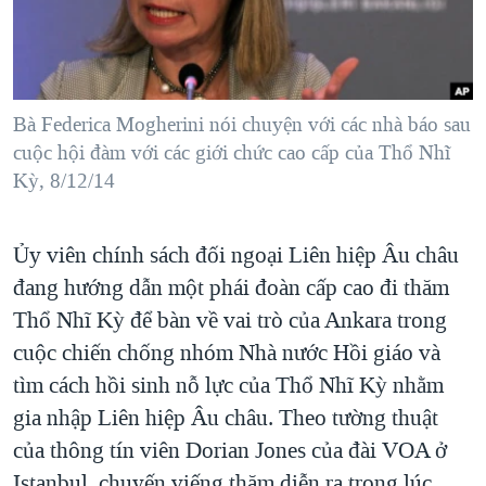
TẠI
VIDEO
"Tìm"
NGƯỜI VIỆT HẢI NGOẠI
HÀNH TRÌNH BẦU CỬ 2024
NGHE
ĐỜI SỐNG
MỘT NĂM CHIẾN TRANH TẠI DẢI GAZA
KINH TẾ
MẠNG XÃ HỘI
Bà Federica Mogherini nói chuyện với các nhà báo sau
GIẢI MÃ VÀNH ĐAI & CON ĐƯỜNG
KHOA HỌC
cuộc hội đàm với các giới chức cao cấp của Thổ Nhĩ
NGÀY TỊ NẠN THẾ GIỚI
Kỳ, 8/12/14
SỨC KHOẺ
TRỊNH VĨNH BÌNH - NGƯỜI HẠ 'BÊN THẮNG CUỘC'
Ngôn ngữ khác
VĂN HOÁ
GROUND ZERO – XƯA VÀ NAY
Ủy viên chính sách đối ngoại Liên hiệp Âu châu
THỂ THAO
CHI PHÍ CHIẾN TRANH AFGHANISTAN
đang hướng dẫn một phái đoàn cấp cao đi thăm
GIÁO DỤC
Thổ Nhĩ Kỳ để bàn về vai trò của Ankara trong
CÁC GIÁ TRỊ CỘNG HÒA Ở VIỆT NAM
cuộc chiến chống nhóm Nhà nước Hồi giáo và
THƯỢNG ĐỈNH TRUMP-KIM TẠI VIỆT NAM
tìm cách hồi sinh nỗ lực của Thổ Nhĩ Kỳ nhằm
TRỊNH VĨNH BÌNH VS. CHÍNH PHỦ VIỆT NAM
gia nhập Liên hiệp Âu châu. Theo tường thuật
NGƯ DÂN VIỆT VÀ LÀN SÓNG TRỘM HẢI SÂM
của thông tín viên Dorian Jones của đài VOA ở
BÊN KIA QUỐC LỘ: TIẾNG VỌNG TỪ NÔNG THÔN MỸ
Istanbul, chuyến viếng thăm diễn ra trong lúc