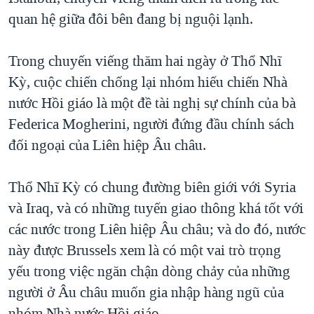
quan hệ giữa đôi bên đang bị nguội lạnh.
QUAN HỆ VIỆT MỸ
Trong chuyến viếng thăm hai ngày ở Thổ Nhĩ
Kỳ, cuộc chiến chống lại nhóm hiếu chiến Nhà
nước Hồi giáo là một đề tài nghị sự chính của bà
Federica Mogherini, người đứng đầu chính sách
đối ngoại của Liên hiệp Âu châu.
Thổ Nhĩ Kỳ có chung đường biên giới với Syria
và Iraq, và có những tuyến giao thông khá tốt với
các nước trong Liên hiệp Âu châu; và do đó, nước
này được Brussels xem là có một vai trò trọng
yếu trong việc ngăn chận dòng chảy của những
người ở Âu châu muốn gia nhập hàng ngũ của
nhóm Nhà nước Hồi giáo.