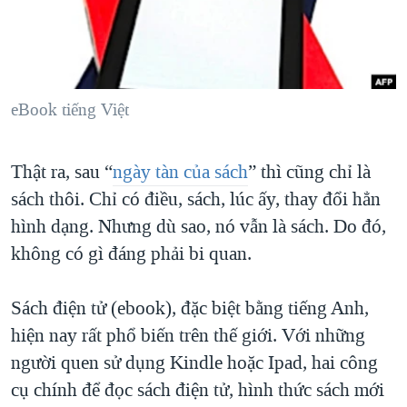
TẠI
VIDEO
"Tìm"
NGƯỜI VIỆT HẢI NGOẠI
HÀNH TRÌNH BẦU CỬ 2024
NGHE
ĐỜI SỐNG
MỘT NĂM CHIẾN TRANH TẠI DẢI GAZA
KINH TẾ
MẠNG XÃ HỘI
GIẢI MÃ VÀNH ĐAI & CON ĐƯỜNG
eBook tiếng Việt
KHOA HỌC
NGÀY TỊ NẠN THẾ GIỚI
SỨC KHOẺ
Thật ra, sau “
ngày tàn của sách
” thì cũng chỉ là
TRỊNH VĨNH BÌNH - NGƯỜI HẠ 'BÊN THẮNG CUỘC'
Ngôn ngữ khác
VĂN HOÁ
sách thôi. Chỉ có điều, sách, lúc ấy, thay đổi hẳn
GROUND ZERO – XƯA VÀ NAY
THỂ THAO
hình dạng. Nhưng dù sao, nó vẫn là sách. Do đó,
CHI PHÍ CHIẾN TRANH AFGHANISTAN
GIÁO DỤC
không có gì đáng phải bi quan.
CÁC GIÁ TRỊ CỘNG HÒA Ở VIỆT NAM
THƯỢNG ĐỈNH TRUMP-KIM TẠI VIỆT NAM
Sách điện tử (ebook), đặc biệt bằng tiếng Anh,
hiện nay rất phổ biến trên thế giới. Với những
TRỊNH VĨNH BÌNH VS. CHÍNH PHỦ VIỆT NAM
người quen sử dụng Kindle hoặc Ipad, hai công
NGƯ DÂN VIỆT VÀ LÀN SÓNG TRỘM HẢI SÂM
cụ chính để đọc sách điện tử, hình thức sách mới
BÊN KIA QUỐC LỘ: TIẾNG VỌNG TỪ NÔNG THÔN MỸ