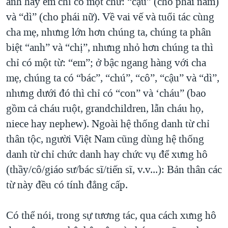
anh hay em chỉ có một chữ: “cậu” (cho phái nam)
và “dì” (cho phái nữ). Về vai vế và tuổi tác cùng
cha mẹ, nhưng lớn hơn chúng ta, chúng ta phân
biệt “anh” và “chị”, nhưng nhỏ hơn chúng ta thì
chỉ có một từ: “em”; ở bậc ngang hàng với cha
mẹ, chúng ta có “bác”, “chú”, “cô”, “cậu” và “dì”,
nhưng dưới đó thì chỉ có “con” và ‘cháu” (bao
gồm cả cháu ruột, grandchildren, lẫn cháu họ,
niece hay nephew). Ngoài hệ thống danh từ chỉ
thân tộc, người Việt Nam cũng dùng hệ thống
danh từ chỉ chức danh hay chức vụ để xưng hô
(thầy/cô/giáo sư/bác sĩ/tiến sĩ, v.v...): Bản thân các
từ này đều có tính đẳng cấp.
Có thể nói, trong sự tương tác, qua cách xưng hô