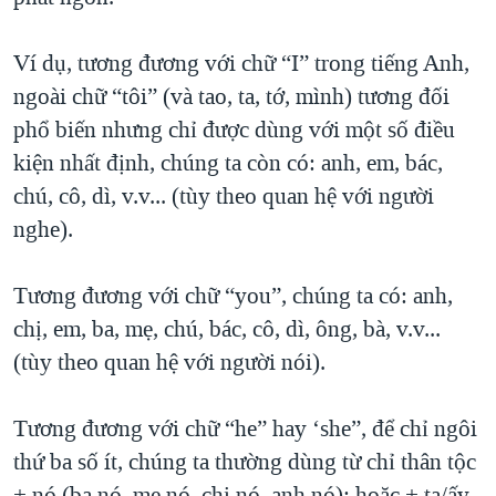
Ví dụ, tương đương với chữ “I” trong tiếng Anh,
ngoài chữ “tôi” (và tao, ta, tớ, mình) tương đối
phổ biến nhưng chỉ được dùng với một số điều
kiện nhất định, chúng ta còn có: anh, em, bác,
chú, cô, dì, v.v... (tùy theo quan hệ với người
nghe).
Tương đương với chữ “you”, chúng ta có: anh,
chị, em, ba, mẹ, chú, bác, cô, dì, ông, bà, v.v...
(tùy theo quan hệ với người nói).
Tương đương với chữ “he” hay ‘she”, để chỉ ngôi
thứ ba số ít, chúng ta thường dùng từ chỉ thân tộc
+ nó (ba nó, mẹ nó, chị nó, anh nó); hoặc + ta/ấy