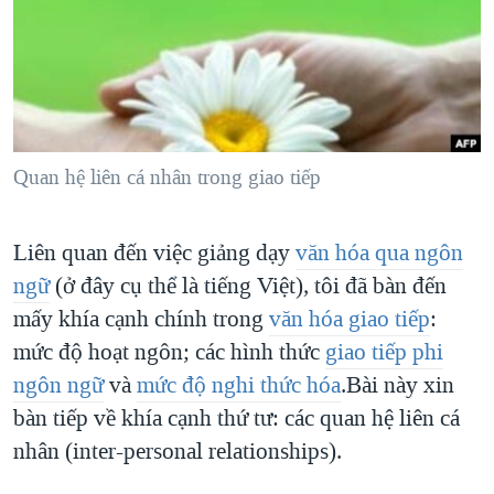
TẠI
VIDEO
"Tìm"
NGƯỜI VIỆT HẢI NGOẠI
HÀNH TRÌNH BẦU CỬ 2024
NGHE
ĐỜI SỐNG
MỘT NĂM CHIẾN TRANH TẠI DẢI GAZA
KINH TẾ
MẠNG XÃ HỘI
GIẢI MÃ VÀNH ĐAI & CON ĐƯỜNG
KHOA HỌC
NGÀY TỊ NẠN THẾ GIỚI
Quan hệ liên cá nhân trong giao tiếp
SỨC KHOẺ
TRỊNH VĨNH BÌNH - NGƯỜI HẠ 'BÊN THẮNG CUỘC'
Ngôn ngữ khác
VĂN HOÁ
GROUND ZERO – XƯA VÀ NAY
Liên quan đến việc giảng dạy
văn hóa qua ngôn
THỂ THAO
ngữ
(ở đây cụ thể là tiếng Việt), tôi đã bàn đến
CHI PHÍ CHIẾN TRANH AFGHANISTAN
GIÁO DỤC
mấy khía cạnh chính trong
văn hóa giao tiếp
:
CÁC GIÁ TRỊ CỘNG HÒA Ở VIỆT NAM
mức độ hoạt ngôn; các hình thức
giao tiếp phi
THƯỢNG ĐỈNH TRUMP-KIM TẠI VIỆT NAM
ngôn ngữ
và
mức độ nghi thức hóa
.Bài này xin
TRỊNH VĨNH BÌNH VS. CHÍNH PHỦ VIỆT NAM
bàn tiếp về khía cạnh thứ tư: các quan hệ liên cá
NGƯ DÂN VIỆT VÀ LÀN SÓNG TRỘM HẢI SÂM
nhân (inter-personal relationships).
BÊN KIA QUỐC LỘ: TIẾNG VỌNG TỪ NÔNG THÔN MỸ