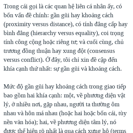
Trong cái gọi là các quan hệ liên cá nhân ấy, có
QUAN HỆ VIỆT MỸ
bốn vấn đề chính: gần gũi hay khoảng cách
(proximity versus distance), có tính đẳng cấp hay
bình đẳng (hierarchy versus equality), coi trọng
tính công cộng hoặc riêng tư; và cuối cùng, chủ
trương đồng thuận hay xung đột (consensus
versus conflict). Ở đây, tôi chỉ xin đề cập đến
khía cạnh thứ nhất: sự gần gũi và khoảng cách.
Mức độ gần gũi hay khoảng cách trong giao tiếp
bao gồm hai khía cạnh: một, về phương diện vật
lý, ở nhiều nơi, gặp nhau, người ta thường ôm
nhau và hôn má nhau (hoặc hai hoặc bốn cái, tùy
nền văn hóa); hai, về phương diện tâm lý, nó
được thể hiện rõ nhất là qua cách xưng hô (terms