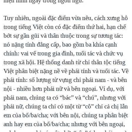
hiện hình ngay trong ngôn ngữ.
Tuy nhiên, ngoài đặc điểm vừa nêu, cách xưng hô
trong tiếng Việt còn có đặc điểm thứ hai, hạn chế
bớt sự gần gũi và thân thuộc trong sự tương tác:
nó nặng tính đẳng cấp, bao gồm ba khía cạnh
chính: vai vế trong gia đình, tuổi tác và chức vụ
trong xã hội. Hệ thống danh từ chỉ thân tộc tiếng
Việt phân biệt nặng nề về phái tính và tuổi tác. Về
phái tính: số lượng từ vựng chỉ phái nam - và bên
nội - nhiều hơn phái nữ và bên ngoại. Ví dụ, với
phái nam, chúng ta có “bác” và “chú”, nhưng với
phái nữ, chúng ta chỉ có một từ “cô” chỉ cả chị lẫn
em của bố/ba/cha; với bên nội, chúng ta phân biệt
anh hay em của bố/ba/cha; nhưng với bên ngoại,