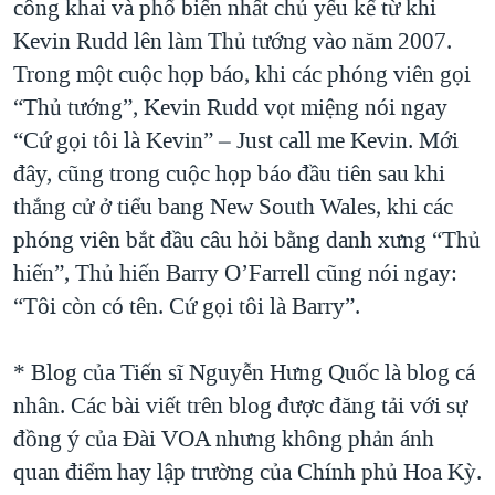
công khai và phổ biến nhất chủ yếu kể từ khi
Kevin Rudd lên làm Thủ tướng vào năm 2007.
Trong một cuộc họp báo, khi các phóng viên gọi
“Thủ tướng”, Kevin Rudd vọt miệng nói ngay
“Cứ gọi tôi là Kevin” – Just call me Kevin. Mới
đây, cũng trong cuộc họp báo đầu tiên sau khi
thắng cử ở tiểu bang New South Wales, khi các
phóng viên bắt đầu câu hỏi bằng danh xưng “Thủ
hiến”, Thủ hiến Barry O’Farrell cũng nói ngay:
“Tôi còn có tên. Cứ gọi tôi là Barry”.
* Blog của Tiến sĩ Nguyễn Hưng Quốc là blog cá
nhân. Các bài viết trên blog được đăng tải với sự
đồng ý của Ðài VOA nhưng không phản ánh
quan điểm hay lập trường của Chính phủ Hoa Kỳ.