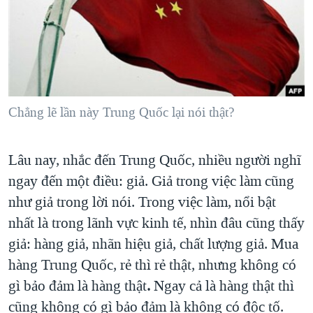
TẠI
VIDEO
"Tìm"
NGƯỜI VIỆT HẢI NGOẠI
HÀNH TRÌNH BẦU CỬ 2024
NGHE
ĐỜI SỐNG
MỘT NĂM CHIẾN TRANH TẠI DẢI GAZA
KINH TẾ
MẠNG XÃ HỘI
GIẢI MÃ VÀNH ĐAI & CON ĐƯỜNG
KHOA HỌC
NGÀY TỊ NẠN THẾ GIỚI
Chẳng lẽ lần này Trung Quốc lại nói thật?
SỨC KHOẺ
TRỊNH VĨNH BÌNH - NGƯỜI HẠ 'BÊN THẮNG CUỘC'
Ngôn ngữ khác
VĂN HOÁ
GROUND ZERO – XƯA VÀ NAY
Lâu nay, nhắc đến Trung Quốc, nhiều người nghĩ
THỂ THAO
ngay đến một điều: giả. Giả trong việc làm cũng
CHI PHÍ CHIẾN TRANH AFGHANISTAN
GIÁO DỤC
như giả trong lời nói. Trong việc làm, nổi bật
CÁC GIÁ TRỊ CỘNG HÒA Ở VIỆT NAM
nhất là trong lãnh vực kinh tế, nhìn đâu cũng thấy
THƯỢNG ĐỈNH TRUMP-KIM TẠI VIỆT NAM
giả: hàng giả, nhãn hiệu giả, chất lượng giả. Mua
TRỊNH VĨNH BÌNH VS. CHÍNH PHỦ VIỆT NAM
hàng Trung Quốc, rẻ thì rẻ thật, nhưng không có
NGƯ DÂN VIỆT VÀ LÀN SÓNG TRỘM HẢI SÂM
gì bảo đảm là hàng thật
.
Ngay cả là hàng thật thì
cũng không có gì bảo đảm là không có độc tố.
BÊN KIA QUỐC LỘ: TIẾNG VỌNG TỪ NÔNG THÔN MỸ