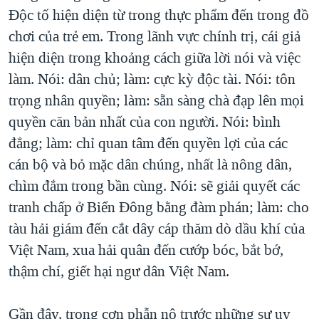
Độc tố hiện diện từ trong thực phẩm đến trong đồ
QUAN HỆ VIỆT MỸ
chơi của trẻ em. Trong lãnh vực chính trị, cái giả
hiện diện trong khoảng cách giữa lời nói và việc
làm. Nói: dân chủ; làm: cực kỳ độc tài. Nói: tôn
trọng nhân quyền; làm: sẵn sàng chà đạp lên mọi
quyền căn bản nhất của con người. Nói: bình
đẳng; làm: chỉ quan tâm đến quyền lợi của các
cán bộ và bỏ mặc dân chúng, nhất là nông dân,
chìm đắm trong bần cùng. Nói: sẽ giải quyết các
tranh chấp ở Biển Đông bằng đàm phán; làm: cho
tàu hải giám đến cắt dây cáp thăm dò dầu khí của
Việt Nam, xua hải quân đến cướp bóc, bắt bớ,
thậm chí, giết hại ngư dân Việt Nam.
Gần đây, trong cơn phẫn nộ trước những sự uy