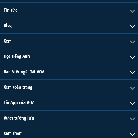
Tin tức
Blog
Xem
Học tiếng Anh
Ban Việt ngữ đài VOA
Xem toàn trang
Tải App của VOA
Vượt tường lửa
Xem thêm