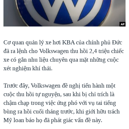
TẠI
VIDEO
"Tìm"
NGƯỜI VIỆT HẢI NGOẠI
HÀNH TRÌNH BẦU CỬ 2024
NGHE
ĐỜI SỐNG
MỘT NĂM CHIẾN TRANH TẠI DẢI GAZA
KINH TẾ
MẠNG XÃ HỘI
GIẢI MÃ VÀNH ĐAI & CON ĐƯỜNG
KHOA HỌC
Cơ quan quản lý xe hơi KBA của chính phủ Đức
NGÀY TỊ NẠN THẾ GIỚI
SỨC KHOẺ
đã ra lệnh cho Volkswagen thu hồi 2,4 triệu chiếc
TRỊNH VĨNH BÌNH - NGƯỜI HẠ 'BÊN THẮNG CUỘC'
Ngôn ngữ khác
VĂN HOÁ
xe có gắn nhu liệu chuyên qua mặt những cuộc
GROUND ZERO – XƯA VÀ NAY
xét nghiệm khí thải.
THỂ THAO
CHI PHÍ CHIẾN TRANH AFGHANISTAN
GIÁO DỤC
Trước đây, Volkswagen đề nghị tiến hành một
CÁC GIÁ TRỊ CỘNG HÒA Ở VIỆT NAM
cuộc thu hồi tự nguyện, sau khi bị chỉ trích là
THƯỢNG ĐỈNH TRUMP-KIM TẠI VIỆT NAM
chậm chạp trong việc ứng phó với vụ tai tiếng
TRỊNH VĨNH BÌNH VS. CHÍNH PHỦ VIỆT NAM
bùng ra hồi cuối tháng trước, khi giới hữu trách
NGƯ DÂN VIỆT VÀ LÀN SÓNG TRỘM HẢI SÂM
Mỹ loan báo họ đã phát giác vấn đề này.
BÊN KIA QUỐC LỘ: TIẾNG VỌNG TỪ NÔNG THÔN MỸ