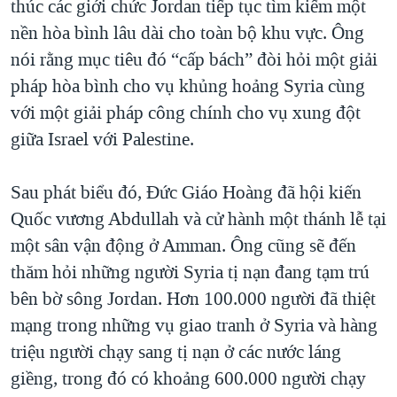
thúc các giới chức Jordan tiếp tục tìm kiếm một
QUAN HỆ VIỆT MỸ
nền hòa bình lâu dài cho toàn bộ khu vực. Ông
nói rằng mục tiêu đó “cấp bách” đòi hỏi một giải
pháp hòa bình cho vụ khủng hoảng Syria cùng
với một giải pháp công chính cho vụ xung đột
giữa Israel với Palestine.
Sau phát biểu đó, Đức Giáo Hoàng đã hội kiến
Quốc vương Abdullah và cử hành một thánh lễ tại
một sân vận động ở Amman. Ông cũng sẽ đến
thăm hỏi những người Syria tị nạn đang tạm trú
bên bờ sông Jordan. Hơn 100.000 người đã thiệt
mạng trong những vụ giao tranh ở Syria và hàng
triệu người chạy sang tị nạn ở các nước láng
giềng, trong đó có khoảng 600.000 người chạy