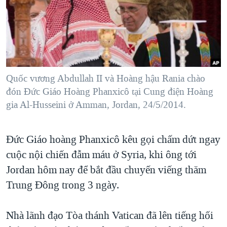
TẠI
VIDEO
"Tìm"
NGƯỜI VIỆT HẢI NGOẠI
HÀNH TRÌNH BẦU CỬ 2024
NGHE
ĐỜI SỐNG
MỘT NĂM CHIẾN TRANH TẠI DẢI GAZA
KINH TẾ
MẠNG XÃ HỘI
GIẢI MÃ VÀNH ĐAI & CON ĐƯỜNG
KHOA HỌC
NGÀY TỊ NẠN THẾ GIỚI
Quốc vương Abdullah II và Hoàng hậu Rania chào
SỨC KHOẺ
đón Đức Giáo Hoàng Phanxicô tại Cung điện Hoàng
TRỊNH VĨNH BÌNH - NGƯỜI HẠ 'BÊN THẮNG CUỘC'
Ngôn ngữ khác
VĂN HOÁ
gia Al-Husseini ở Amman, Jordan, 24/5/2014.
GROUND ZERO – XƯA VÀ NAY
THỂ THAO
CHI PHÍ CHIẾN TRANH AFGHANISTAN
Đức Giáo hoàng Phanxicô kêu gọi chấm dứt ngay
GIÁO DỤC
CÁC GIÁ TRỊ CỘNG HÒA Ở VIỆT NAM
cuộc nội chiến đẫm máu ở Syria, khi ông tới
THƯỢNG ĐỈNH TRUMP-KIM TẠI VIỆT NAM
Jordan hôm nay để bắt đầu chuyến viếng thăm
Trung Đông trong 3 ngày.
TRỊNH VĨNH BÌNH VS. CHÍNH PHỦ VIỆT NAM
NGƯ DÂN VIỆT VÀ LÀN SÓNG TRỘM HẢI SÂM
Nhà lãnh đạo Tòa thánh Vatican đã lên tiếng hối
BÊN KIA QUỐC LỘ: TIẾNG VỌNG TỪ NÔNG THÔN MỸ