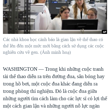
TẠI
VIDEO
"Tìm"
NGƯỜI VIỆT HẢI NGOẠI
HÀNH TRÌNH BẦU CỬ 2024
NGHE
ĐỜI SỐNG
MỘT NĂM CHIẾN TRANH TẠI DẢI GAZA
KINH TẾ
MẠNG XÃ HỘI
GIẢI MÃ VÀNH ĐAI & CON ĐƯỜNG
KHOA HỌC
NGÀY TỊ NẠN THẾ GIỚI
Các nhà khoa học cảnh báo là gian lận về thể thao có
SỨC KHOẺ
thể lên đến một mức mới bằng cách sử dụng các cuộc
TRỊNH VĨNH BÌNH - NGƯỜI HẠ 'BÊN THẮNG CUỘC'
Ngôn ngữ khác
VĂN HOÁ
nghiên cứu về gen. (Ảnh minh hoạ)
GROUND ZERO – XƯA VÀ NAY
THỂ THAO
CHI PHÍ CHIẾN TRANH AFGHANISTAN
GIÁO DỤC
WASHINGTON —
Trong khi những cuộc tranh
CÁC GIÁ TRỊ CỘNG HÒA Ở VIỆT NAM
tài thể thao diễn ra trên đường đua, sân bóng hay
THƯỢNG ĐỈNH TRUMP-KIM TẠI VIỆT NAM
trong hồ bơi, một cuộc đua khác đang diễn ra
TRỊNH VĨNH BÌNH VS. CHÍNH PHỦ VIỆT NAM
trong phòng thí nghiệm. Đó là cuộc đua giữa
những người tìm cách làm cho các lực sĩ có lợi thế
NGƯ DÂN VIỆT VÀ LÀN SÓNG TRỘM HẢI SÂM
một cách gian lận và những người nỗ lực ngăn
BÊN KIA QUỐC LỘ: TIẾNG VỌNG TỪ NÔNG THÔN MỸ