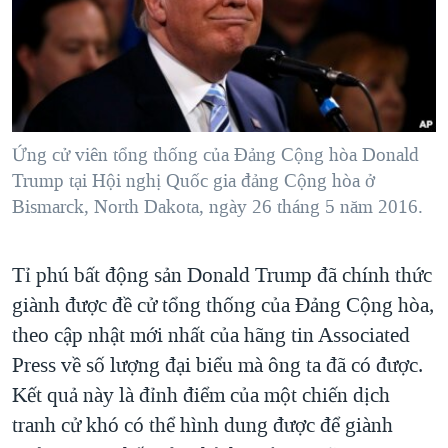
TẠI
VIDEO
"Tìm"
NGƯỜI VIỆT HẢI NGOẠI
HÀNH TRÌNH BẦU CỬ 2024
NGHE
ĐỜI SỐNG
MỘT NĂM CHIẾN TRANH TẠI DẢI GAZA
KINH TẾ
MẠNG XÃ HỘI
GIẢI MÃ VÀNH ĐAI & CON ĐƯỜNG
KHOA HỌC
NGÀY TỊ NẠN THẾ GIỚI
Ứng cử viên tổng thống của Đảng Cộng hòa Donald
SỨC KHOẺ
Trump tại Hội nghị Quốc gia đảng Cộng hòa ở
TRỊNH VĨNH BÌNH - NGƯỜI HẠ 'BÊN THẮNG CUỘC'
Ngôn ngữ khác
VĂN HOÁ
Bismarck, North Dakota, ngày 26 tháng 5 năm 2016.
GROUND ZERO – XƯA VÀ NAY
THỂ THAO
CHI PHÍ CHIẾN TRANH AFGHANISTAN
Tỉ phú bất động sản Donald Trump đã chính thức
GIÁO DỤC
CÁC GIÁ TRỊ CỘNG HÒA Ở VIỆT NAM
giành được đề cử tổng thống của Đảng Cộng hòa,
THƯỢNG ĐỈNH TRUMP-KIM TẠI VIỆT NAM
theo cập nhật mới nhất của hãng tin Associated
Press về số lượng đại biểu mà ông ta đã có được.
TRỊNH VĨNH BÌNH VS. CHÍNH PHỦ VIỆT NAM
Kết quả này là đỉnh điểm của một chiến dịch
NGƯ DÂN VIỆT VÀ LÀN SÓNG TRỘM HẢI SÂM
tranh cử khó có thể hình dung được để giành
BÊN KIA QUỐC LỘ: TIẾNG VỌNG TỪ NÔNG THÔN MỸ