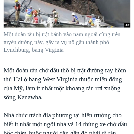
TẠI
VIDEO
"Tìm"
NGƯỜI VIỆT HẢI NGOẠI
HÀNH TRÌNH BẦU CỬ 2024
NGHE
ĐỜI SỐNG
MỘT NĂM CHIẾN TRANH TẠI DẢI GAZA
KINH TẾ
MẠNG XÃ HỘI
Một đoàn tàu bị trật bánh vào năm ngoái cũng trên
GIẢI MÃ VÀNH ĐAI & CON ĐƯỜNG
KHOA HỌC
tuyến đường này, gây ra vụ nổ gần thành phố
NGÀY TỊ NẠN THẾ GIỚI
Lynchburg, bang Virginia
SỨC KHOẺ
TRỊNH VĨNH BÌNH - NGƯỜI HẠ 'BÊN THẮNG CUỘC'
Ngôn ngữ khác
VĂN HOÁ
GROUND ZERO – XƯA VÀ NAY
Một đoàn tàu chở dầu thô bị trật đường ray hôm
THỂ THAO
CHI PHÍ CHIẾN TRANH AFGHANISTAN
thứ Hai ở bang West Virginia thuộc miền đông
GIÁO DỤC
của Mỹ, làm ít nhất một khoang tàu rơi xuống
CÁC GIÁ TRỊ CỘNG HÒA Ở VIỆT NAM
sông Kanawha.
THƯỢNG ĐỈNH TRUMP-KIM TẠI VIỆT NAM
TRỊNH VĨNH BÌNH VS. CHÍNH PHỦ VIỆT NAM
Nhà chức trách địa phương tại hiện trường cho
NGƯ DÂN VIỆT VÀ LÀN SÓNG TRỘM HẢI SÂM
biết ít nhất một ngôi nhà và 14 thùng xe chở dầu
BÊN KIA QUỐC LỘ: TIẾNG VỌNG TỪ NÔNG THÔN MỸ
bốc cháy, buộc người dân gần đó phải di tản