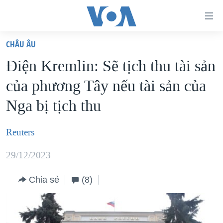
Đường
dẫn
CHÂU ÂU
truy
TRANG CHỦ
Điện Kremlin: Sẽ tịch thu tài sản
cập
VIỆT NAM
của phương Tây nếu tài sản của
Tới
HOA KỲ
nội
Nga bị tịch thu
BIỂN ĐÔNG
dung
THẾ GIỚI
chính
Reuters
BLOG
Tới
29/12/2023
điều
DIỄN ĐÀN
hướng
MỤC
Chia sẻ
(8)
chính
CHUYÊN ĐỀ
TỰ DO BÁO CHÍ
Đi
HỌC TIẾNG ANH
VẠCH TRẦN TIN GIẢ
CHIẾN TRANH THƯƠNG MẠI CỦA MỸ: QUÁ KHỨ VÀ HIỆN
tới