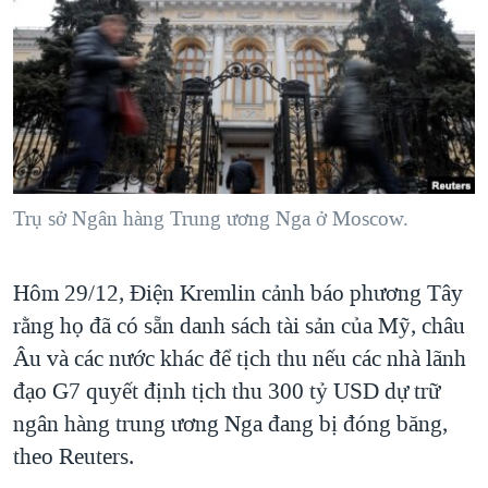
TẠI
VIDEO
"Tìm"
NGƯỜI VIỆT HẢI NGOẠI
HÀNH TRÌNH BẦU CỬ 2024
NGHE
ĐỜI SỐNG
MỘT NĂM CHIẾN TRANH TẠI DẢI GAZA
KINH TẾ
MẠNG XÃ HỘI
GIẢI MÃ VÀNH ĐAI & CON ĐƯỜNG
KHOA HỌC
NGÀY TỊ NẠN THẾ GIỚI
SỨC KHOẺ
TRỊNH VĨNH BÌNH - NGƯỜI HẠ 'BÊN THẮNG CUỘC'
Trụ sở Ngân hàng Trung ương Nga ở Moscow.
Ngôn ngữ khác
VĂN HOÁ
GROUND ZERO – XƯA VÀ NAY
THỂ THAO
CHI PHÍ CHIẾN TRANH AFGHANISTAN
Hôm 29/12, Điện Kremlin cảnh báo phương Tây
GIÁO DỤC
CÁC GIÁ TRỊ CỘNG HÒA Ở VIỆT NAM
rằng họ đã có sẵn danh sách tài sản của Mỹ, châu
Âu và các nước khác để tịch thu nếu các nhà lãnh
THƯỢNG ĐỈNH TRUMP-KIM TẠI VIỆT NAM
đạo G7 quyết định tịch thu 300 tỷ USD dự trữ
TRỊNH VĨNH BÌNH VS. CHÍNH PHỦ VIỆT NAM
ngân hàng trung ương Nga đang bị đóng băng,
NGƯ DÂN VIỆT VÀ LÀN SÓNG TRỘM HẢI SÂM
theo Reuters.
BÊN KIA QUỐC LỘ: TIẾNG VỌNG TỪ NÔNG THÔN MỸ