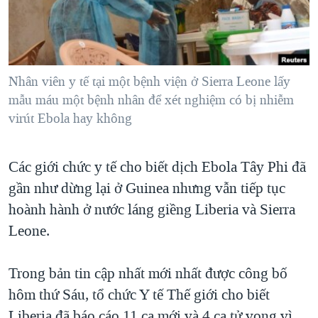
TẠI
VIDEO
"Tìm"
NGƯỜI VIỆT HẢI NGOẠI
HÀNH TRÌNH BẦU CỬ 2024
NGHE
ĐỜI SỐNG
MỘT NĂM CHIẾN TRANH TẠI DẢI GAZA
KINH TẾ
MẠNG XÃ HỘI
Nhân viên y tế tại một bệnh viện ở Sierra Leone lấy
GIẢI MÃ VÀNH ĐAI & CON ĐƯỜNG
KHOA HỌC
mẫu máu một bệnh nhân để xét nghiệm có bị nhiễm
NGÀY TỊ NẠN THẾ GIỚI
virút Ebola hay không
SỨC KHOẺ
TRỊNH VĨNH BÌNH - NGƯỜI HẠ 'BÊN THẮNG CUỘC'
Ngôn ngữ khác
VĂN HOÁ
GROUND ZERO – XƯA VÀ NAY
Các giới chức y tế cho biết dịch Ebola Tây Phi đã
THỂ THAO
CHI PHÍ CHIẾN TRANH AFGHANISTAN
gần như dừng lại ở Guinea nhưng vẫn tiếp tục
GIÁO DỤC
hoành hành ở nước láng giềng Liberia và Sierra
CÁC GIÁ TRỊ CỘNG HÒA Ở VIỆT NAM
Leone.
THƯỢNG ĐỈNH TRUMP-KIM TẠI VIỆT NAM
TRỊNH VĨNH BÌNH VS. CHÍNH PHỦ VIỆT NAM
Trong bản tin cập nhất mới nhất được công bố
NGƯ DÂN VIỆT VÀ LÀN SÓNG TRỘM HẢI SÂM
hôm thứ Sáu, tổ chức Y tế Thế giới cho biết
BÊN KIA QUỐC LỘ: TIẾNG VỌNG TỪ NÔNG THÔN MỸ
Liberia đã báo cáo 11 ca mới và 4 ca tử vong vì