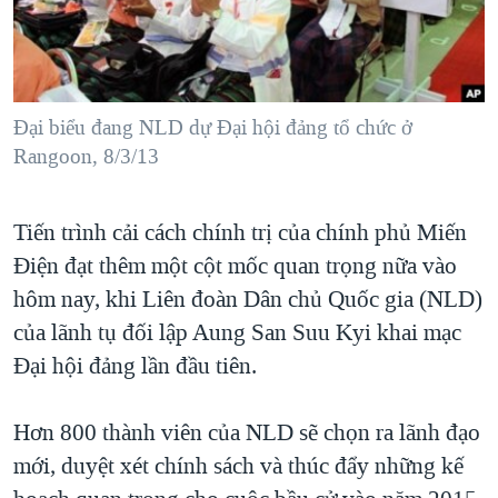
TẠI
VIDEO
"Tìm"
NGƯỜI VIỆT HẢI NGOẠI
HÀNH TRÌNH BẦU CỬ 2024
NGHE
ĐỜI SỐNG
MỘT NĂM CHIẾN TRANH TẠI DẢI GAZA
KINH TẾ
MẠNG XÃ HỘI
Đại biểu đang NLD dự Đại hội đảng tổ chức ở
GIẢI MÃ VÀNH ĐAI & CON ĐƯỜNG
KHOA HỌC
Rangoon, 8/3/13
NGÀY TỊ NẠN THẾ GIỚI
SỨC KHOẺ
TRỊNH VĨNH BÌNH - NGƯỜI HẠ 'BÊN THẮNG CUỘC'
Ngôn ngữ khác
VĂN HOÁ
Tiến trình cải cách chính trị của chính phủ Miến
GROUND ZERO – XƯA VÀ NAY
Điện đạt thêm một cột mốc quan trọng nữa vào
THỂ THAO
CHI PHÍ CHIẾN TRANH AFGHANISTAN
hôm nay, khi Liên đoàn Dân chủ Quốc gia (NLD)
GIÁO DỤC
CÁC GIÁ TRỊ CỘNG HÒA Ở VIỆT NAM
của lãnh tụ đối lập Aung San Suu Kyi khai mạc
Ðại hội đảng lần đầu tiên.
THƯỢNG ĐỈNH TRUMP-KIM TẠI VIỆT NAM
TRỊNH VĨNH BÌNH VS. CHÍNH PHỦ VIỆT NAM
Hơn 800 thành viên của NLD sẽ chọn ra lãnh đạo
NGƯ DÂN VIỆT VÀ LÀN SÓNG TRỘM HẢI SÂM
mới, duyệt xét chính sách và thúc đẩy những kế
BÊN KIA QUỐC LỘ: TIẾNG VỌNG TỪ NÔNG THÔN MỸ