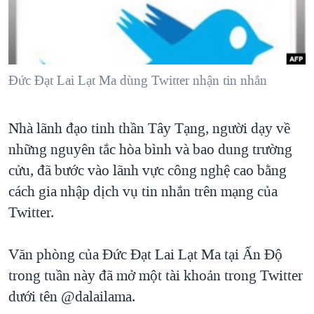
TẠI
VIDEO
"Tìm"
NGƯỜI VIỆT HẢI NGOẠI
HÀNH TRÌNH BẦU CỬ 2024
NGHE
ĐỜI SỐNG
MỘT NĂM CHIẾN TRANH TẠI DẢI GAZA
KINH TẾ
MẠNG XÃ HỘI
Đức Đạt Lai Lạt Ma dùng Twitter nhận tin nhắn
GIẢI MÃ VÀNH ĐAI & CON ĐƯỜNG
KHOA HỌC
NGÀY TỊ NẠN THẾ GIỚI
SỨC KHOẺ
Nhà lãnh đạo tinh thần Tây Tạng, người dạy về
TRỊNH VĨNH BÌNH - NGƯỜI HẠ 'BÊN THẮNG CUỘC'
Ngôn ngữ khác
VĂN HOÁ
những nguyên tắc hòa bình và bao dung trường
GROUND ZERO – XƯA VÀ NAY
THỂ THAO
cửu, đã bước vào lãnh vực công nghệ cao bằng
CHI PHÍ CHIẾN TRANH AFGHANISTAN
cách gia nhập dịch vụ tin nhắn trên mạng của
GIÁO DỤC
CÁC GIÁ TRỊ CỘNG HÒA Ở VIỆT NAM
Twitter.
THƯỢNG ĐỈNH TRUMP-KIM TẠI VIỆT NAM
Văn phòng của Đức Đạt Lai Lạt Ma tại Ấn Độ
TRỊNH VĨNH BÌNH VS. CHÍNH PHỦ VIỆT NAM
trong tuần này đã mở một tài khoản trong Twitter
NGƯ DÂN VIỆT VÀ LÀN SÓNG TRỘM HẢI SÂM
dưới tên @dalailama.
BÊN KIA QUỐC LỘ: TIẾNG VỌNG TỪ NÔNG THÔN MỸ