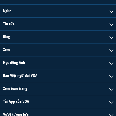
Nghe
Tin tức
Blog
Xem
Học tiếng Anh
Ban Việt ngữ đài VOA
Xem toàn trang
Tải App của VOA
Vượt tường lửa