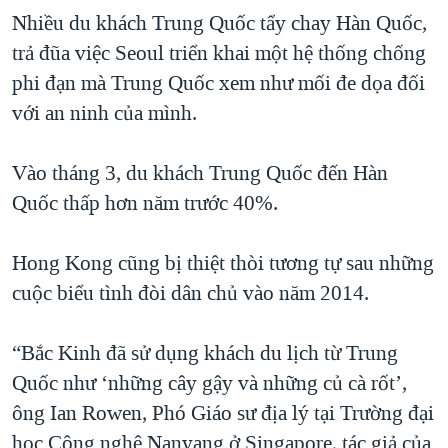
Nhiều du khách Trung Quốc tẩy chay Hàn Quốc,
QUAN HỆ VIỆT MỸ
trả đũa việc Seoul triển khai một hệ thống chống
phi đạn mà Trung Quốc xem như mối đe dọa đối
với an ninh của mình.
Vào tháng 3, du khách Trung Quốc đến Hàn
Quốc thấp hơn năm trước 40%.
Hong Kong cũng bị thiệt thòi tương tự sau những
cuộc biểu tình đòi dân chủ vào năm 2014.
“Bắc Kinh đã sử dụng khách du lịch từ Trung
Quốc như ‘những cây gậy và những củ cà rốt’,
ông Ian Rowen, Phó Giáo sư địa lý tại Trường đại
học Công nghệ Nanyang ở Singapore, tác giả của