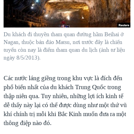
TẠI
VIDEO
"Tìm"
NGƯỜI VIỆT HẢI NGOẠI
HÀNH TRÌNH BẦU CỬ 2024
NGHE
ĐỜI SỐNG
MỘT NĂM CHIẾN TRANH TẠI DẢI GAZA
KINH TẾ
MẠNG XÃ HỘI
Du khách đi thuyền tham quan đường hầm Beihai ở
GIẢI MÃ VÀNH ĐAI & CON ĐƯỜNG
KHOA HỌC
Nagan, thuộc bán đảo Matsu, nơi trước đây là chiến
NGÀY TỊ NẠN THẾ GIỚI
tuyến còn nay là điểm tham quan du lịch (ảnh tư liệu
SỨC KHOẺ
TRỊNH VĨNH BÌNH - NGƯỜI HẠ 'BÊN THẮNG CUỘC'
ngày 8/5/2013).
Ngôn ngữ khác
VĂN HOÁ
GROUND ZERO – XƯA VÀ NAY
THỂ THAO
Các nước láng giềng trong khu vực là đích đến
CHI PHÍ CHIẾN TRANH AFGHANISTAN
GIÁO DỤC
phổ biến nhất của du khách Trung Quốc trong
CÁC GIÁ TRỊ CỘNG HÒA Ở VIỆT NAM
thập niên qua. Tuy nhiên, những lợi ích kinh tế
THƯỢNG ĐỈNH TRUMP-KIM TẠI VIỆT NAM
dễ thấy này lại có thể được dùng như một thứ vũ
TRỊNH VĨNH BÌNH VS. CHÍNH PHỦ VIỆT NAM
khí chính trị mỗi khi Bắc Kinh muốn đưa ra một
NGƯ DÂN VIỆT VÀ LÀN SÓNG TRỘM HẢI SÂM
thông điệp nào đó.
BÊN KIA QUỐC LỘ: TIẾNG VỌNG TỪ NÔNG THÔN MỸ