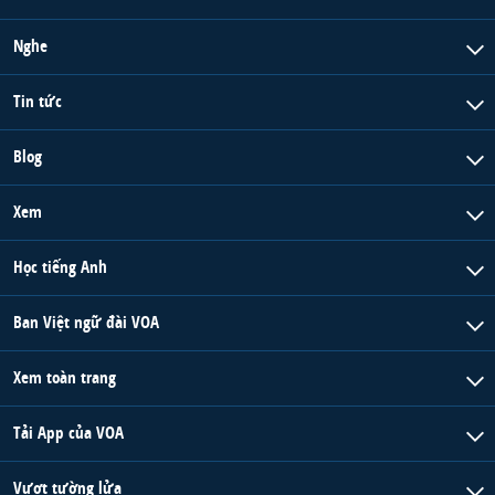
Nghe
Tin tức
Blog
Xem
Học tiếng Anh
Ban Việt ngữ đài VOA
Xem toàn trang
Tải App của VOA
Vượt tường lửa