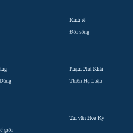
Kinh tế
Ðời sống
ùng
Phạm Phú Khải
 Dũng
Thiên Hạ Luận
Tin vắn Hoa Kỳ
ế giới