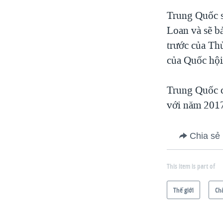
Trung Quốc s
Loan và sẽ b
trước của Th
của Quốc hộ
Trung Quốc c
với năm 2017
Chia sẻ
This item is part of
Thế giới
Ch