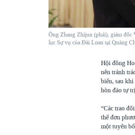
VIỆT NAM
NGƯ DÂN VIỆT VÀ LÀN SÓNG
TRỘM HẢI SÂM
Ông Zhang Zhijun (phải), giám đốc
BÊN KIA QUỐC LỘ: TIẾNG VỌNG
TỪ NÔNG THÔN MỸ
lục Sự vụ của Đài Loan tại Quảng C
QUAN HỆ VIỆT MỸ
Hội đồng Hoa
nên tránh trá
biển, sau kh
hòn đảo tự tr
“Các trao đổi
thể đơn phươ
một tuyên bố