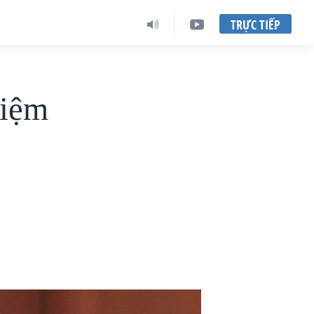
TRỰC TIẾP
hiệm