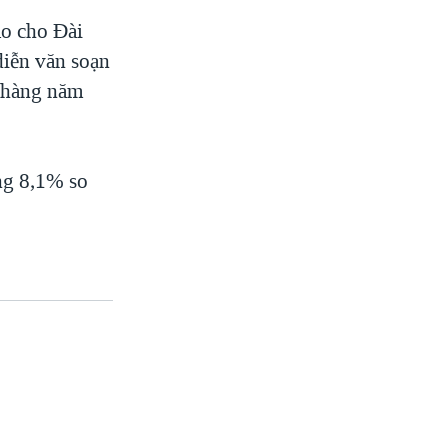
ào cho Đài
diễn văn soạn
p hàng năm
ng 8,1% so