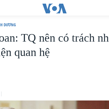
ÌNH DƯƠNG
oan: TQ nên có trách n
iện quan hệ