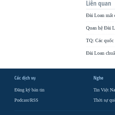
Liên quan
Đài Loan mất 
Quan hệ Đài L
TQ: Các quốc 
Đài Loan chuẩ
Các dịch vụ
Nghe
Ðăng ký bản tin
Tin Việt N
Podcast/RSS
Thời sự qu