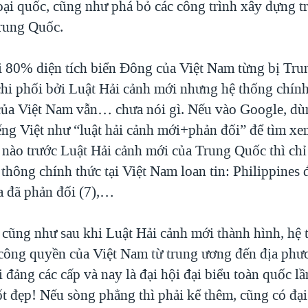
i quốc, cũng như phá bỏ các công trình xây dựng t
rung Quốc.
i 80% diện tích biển Đông của Việt Nam từng bị Tr
chi phối bởi Luật Hải cảnh mới nhưng hệ thống chính 
ủa Việt Nam vẫn… chưa nói gì. Nếu vào Google, dùn
ếng Việt như “luật hải cảnh mới+phản đối” để tìm x
 nào trước Luật Hải cảnh mới của Trung Quốc thì chỉ
thông chính thức tại Việt Nam loan tin: Philippines 
ia đã phản đối (7),…
, cũng như sau khi Luật Hải cảnh mới thành hình, hệ
g công quyền của Việt Nam từ trung ương đến địa phư
i đảng các cấp và nay là đại hội đại biểu toàn quốc 
ốt đẹp! Nếu sòng phẳng thì phải kể thêm, cũng có đạ