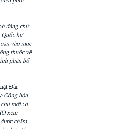
 điều phối
ính đáng chứ
g Quốc hư
 Loan vào mục
hông thuộc về
hình phân bố
mặt Đài
ủa Cộng hòa
 chủ mới có
WHO xem
n được chăm