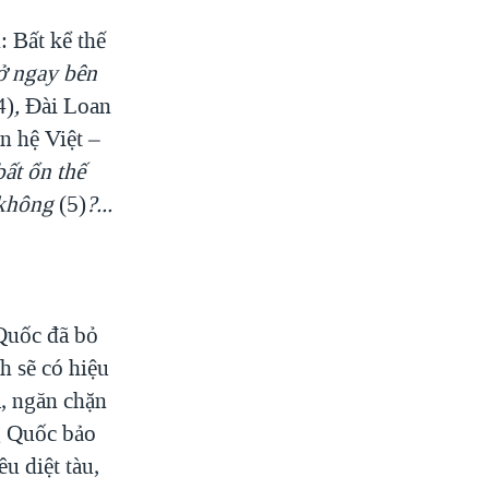
 Bất kể thế
 ở ngay bên
4)
,
Đài Loan
n hệ Việt –
bất ổn thế
c không
(5)
?...
Quốc đã bỏ
h sẽ có hiệu
a, ngăn chặn
g Quốc bảo
u diệt tàu,