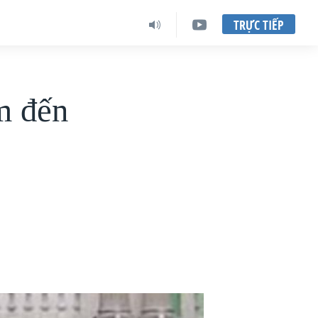
TRỰC TIẾP
m đến