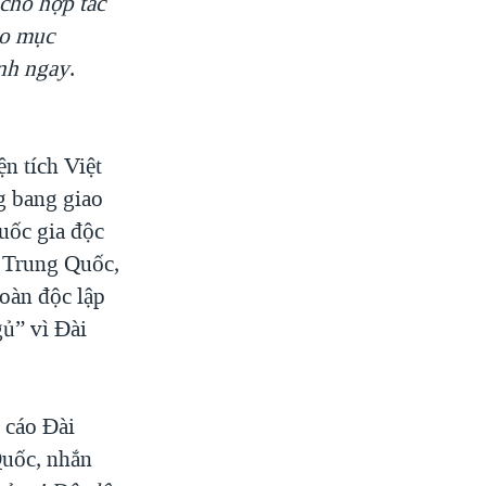
 cho hợp tác
ào mục
nh ngay
.
n tích Việt
g bang giao
quốc gia độc
c Trung Quốc,
toàn độc lập
ủ” vì Đài
 cáo Đài
uốc, nhắn