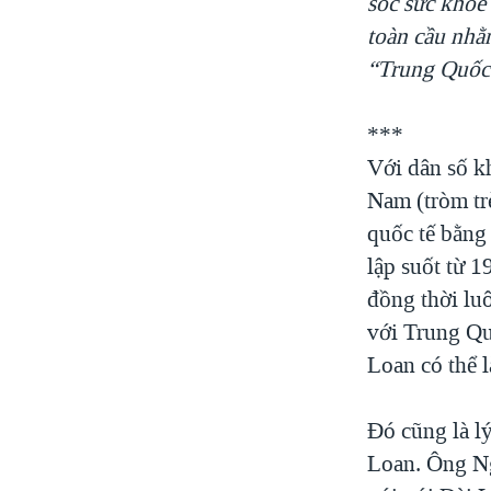
sóc sức khỏe
toàn cầu nhằ
“Trung Quốc”
***
Với dân số k
Nam (tròm tr
quốc tế bằng
lập suốt từ 
đồng thời luô
với Trung Qu
Loan có thể 
Đó cũng là l
Loan. Ông N