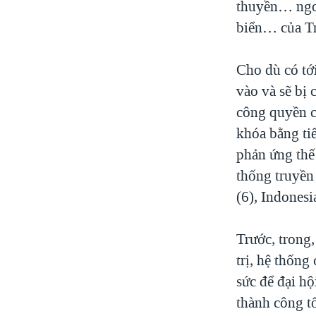
thuyền… ngoạ
biển… của T
Cho dù có tớ
vào và sẽ bị 
công quyền c
khóa bằng ti
phản ứng thế
thống truyền 
(6), Indones
Trước, trong
trị, hệ thốn
sức để đại hộ
thành công t