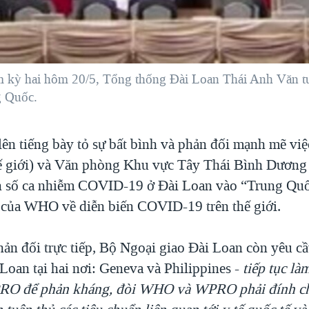
m kỳ hai hôm 20/5, Tổng thống Đài Loan Thái Anh Văn t
g Quốc.
 lên tiếng bày tỏ sự bất bình và phản đối mạnh mẽ 
hế giới) và Văn phòng Khu vực Tây Thái Bình Dươ
 số ca nhiễm COVID-19 ở Đài Loan vào “Trung Quố
 của WHO về diễn biến COVID-19 trên thế giới.
hản đối trực tiếp, Bộ Ngoại giao Đài Loan còn yêu 
Loan tại hai nơi: Geneva và Philippines -
tiếp tục là
 để phản kháng, đòi WHO và WPRO phải đính chí