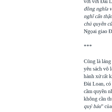
với với Đài 
đồng nghĩa v
nghĩ cẩn thậ
chủ quyền cũ
Ngọai giao Đ
***
Cũng là láng
yêu sách vô 
hành xử rất 
Đài Loan, có
cầm quyền n
không cần th
quý báu
” củ