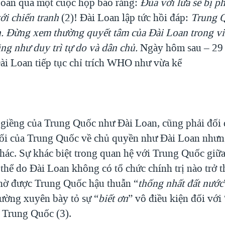
Loan qua một cuộc họp báo rằng:
Đùa với lửa sẽ bị p
ới chiến tranh
(2)! Đài Loan lập tức hồi đáp:
Trung Q
n. Đừng xem thường quyết tâm của Đài Loan trong vi
ng như duy trì tự do và dân chủ.
Ngày hôm sau – 29 
ài Loan tiếp tục chỉ trích WHO như vừa kể
 giềng của Trung Quốc như Đài Loan, cũng phải đối 
lối của Trung Quốc về chủ quyền như Đài Loan như
khác. Sự khác biệt trong quan hệ với Trung Quốc giữ
 thể do Đài Loan không có tổ chức chính trị nào trở 
hờ được Trung Quốc hậu thuẫn “
thống nhất đất nước
ường xuyên bày tỏ sự “
biết ơn
” vô điều kiện đối với 
a Trung Quốc (3).