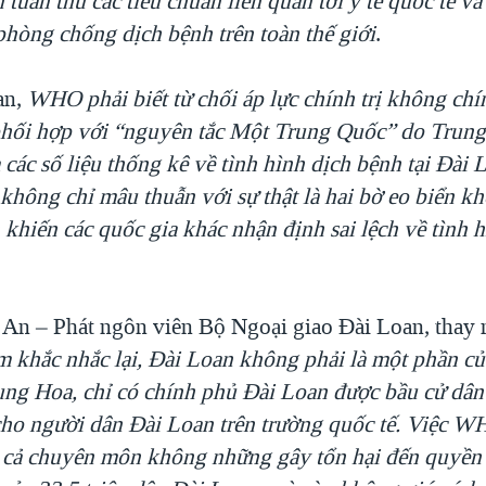
uân thủ các tiêu chuẩn liên quan tới y tế quốc tế và
phòng chống dịch bệnh trên toàn thế giới
.
an,
WHO phải biết từ chối áp lực chính trị không ch
hối hợp với “nguyên tắc Một Trung Quốc” do Trun
 các số liệu thống kê về tình hình dịch bệnh tại Đài
không chỉ mâu thuẫn với sự thật là hai bờ eo biển k
 khiến các quốc gia khác nhận định sai lệch về tình 
An – Phát ngôn viên Bộ Ngoại giao Đài Loan, thay 
 khắc nhắc lại, Đài Loan không phải là một phần c
ng Hoa, chỉ có chính phủ Đài Loan được bầu cử dân
 cho người dân Đài Loan trên trường quốc tế. Việc 
n cả chuyên môn không những gây tổn hại đến quyề