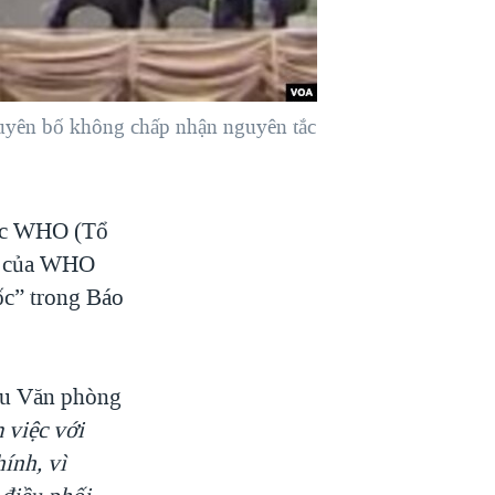
uyên bố không chấp nhận nguyên tắc
việc WHO (Tổ
ng của WHO
c” trong Báo
cầu Văn phòng
m việc với
nh, vì