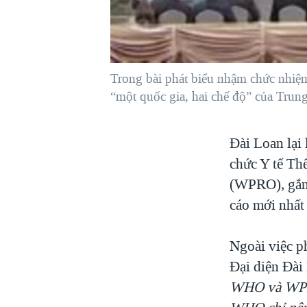
VIỆT NAM
NGƯ DÂN VIỆT VÀ LÀN SÓNG
TRỘM HẢI SÂM
Trong bài phát biểu nhậm chức nhiệ
BÊN KIA QUỐC LỘ: TIẾNG VỌNG
TỪ NÔNG THÔN MỸ
“một quốc gia, hai chế độ” của Trun
QUAN HỆ VIỆT MỸ
Đài Loan lại
chức Y tế T
(WPRO), gắn
cáo mới nhất
Ngoài việc p
Đại diện Đài 
WHO và WPRO