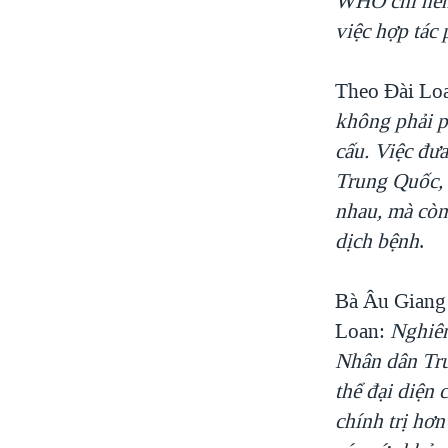
WHO chỉ nên t
việc
hợp tác 
Theo Đài Lo
không phải p
cấu. Việc đưa
Trung Quốc, 
nhau, mà còn
dịch bệnh
.
Bà Âu Giang 
Loan:
Nghiêm
Nhân dân Tru
thể đại diện
chính trị hơ