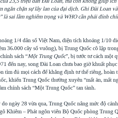
 của 23,5 triệu dân Đài Loan, mà còn không giúp ích
m ngăn chặn sự lây lan của đại dịch. Ghi Đài Loan v
 là sai lầm nghiêm trọng và WHO cần phải đính chí
hoảng 1/4 dân số Việt Nam, diện tích khoảng 1/10 diệ
èm 36.000 cây số vuông), bị Trung Quốc cô lập tron
 chính sách “
Một Trung Quốc
”, bị tước tư cách một 
1971 đến nay, song Đài Loan chưa bao giờ khuất phụ
n tìm đủ mọi cách để khẳng định tư thế riêng, hoàn 
ốc, khiến Trung Quốc thường xuyên “mất ăn, mất ng
làm chính sách “Một Trung Quốc” tan tành.
ý do ngày 28 vừa qua, Trung Quốc nâng mức độ cảnh
gô Khiêm – Phát ngôn viên Bộ Quốc phòng Trung Q