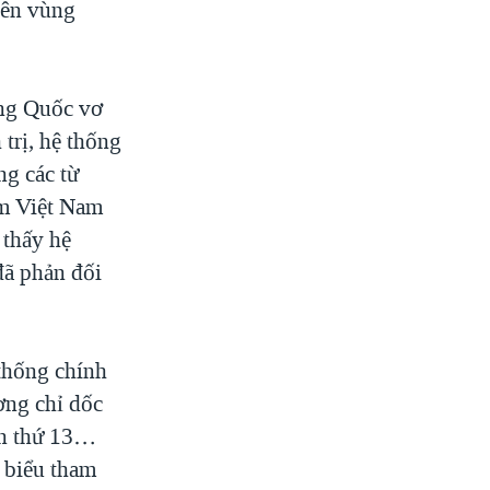
rên vùng
ung Quốc vơ
trị, hệ thống
g các từ
em Việt Nam
 thấy hệ
đã phản đối
 thống chính
ơng chỉ dốc
lần thứ 13…
i biểu tham