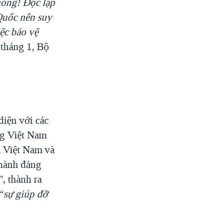
hỏng! Độc lập
uốc nên suy
ệc bảo vệ
tháng 1, Bộ
diện với các
ng Việt Nam
a Việt Nam và
thành đảng
”, thành ra
“
sự giúp đỡ