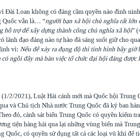
vì Đài Loan không có đảng cầm quyền nào đinh ninh:
g Quốc vẫn là… “
người bạn xã hội chủ nghĩa rất lớn
ng hỗ trợ để xây dựng thành công chủ nghĩa xã hội
” (
ó lãnh đạo đảng nào tự hào đã sáng suốt giữ cho qua
ịnh vì:
Nếu để xảy ra đụng độ thì tình hình bây giờ 
a có ngồi đây mà bàn việc tổ chức đại hội đảng đượ
 (1/2/2021), Luật Hải cảnh mới mà Quốc hội Trung 
qua và Chủ tịch Nhà nước Trung Quốc đã ký ban hàn
 Theo đó, cảnh sát biển Trung Quốc có quyền kiểm tr
hương tiện hàng hải qua lại những vùng biển mà Trun
 Quốc, có quyền sử dụng tất cả các loại vũ khí để tiê