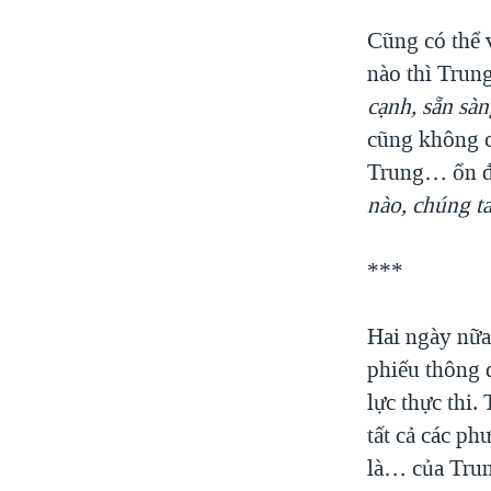
Cũng có thể 
nào thì Trun
cạnh, sẵn sà
cũng không c
Trung… ổn đ
nào, chúng t
***
Hai ngày nữa
phiếu thông 
lực thực thi.
tất cả các p
là… của Trung