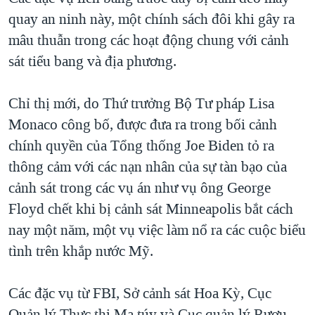
quay an ninh này, một chính sách đôi khi gây ra
QUAN HỆ VIỆT MỸ
mâu thuẫn trong các hoạt động chung với cảnh
sát tiểu bang và địa phương.
Chỉ thị mới, do Thứ trưởng Bộ Tư pháp Lisa
Monaco công bố, được đưa ra trong bối cảnh
chính quyền của Tổng thống Joe Biden tỏ ra
thông cảm với các nạn nhân của sự tàn bạo của
cảnh sát trong các vụ án như vụ ông George
Floyd chết khi bị cảnh sát Minneapolis bắt cách
nay một năm, một vụ việc làm nổ ra các cuộc biểu
tình trên khắp nước Mỹ.
Các đặc vụ từ FBI, Sở cảnh sát Hoa Kỳ, Cục
Quản lý Thực thi Ma túy và Cục quản lý Rượu,