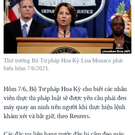
TẠI
VIDEO
"Tìm"
NGƯỜI VIỆT HẢI NGOẠI
HÀNH TRÌNH BẦU CỬ 2024
NGHE
ĐỜI SỐNG
MỘT NĂM CHIẾN TRANH TẠI DẢI GAZA
KINH TẾ
MẠNG XÃ HỘI
GIẢI MÃ VÀNH ĐAI & CON ĐƯỜNG
KHOA HỌC
NGÀY TỊ NẠN THẾ GIỚI
SỨC KHOẺ
TRỊNH VĨNH BÌNH - NGƯỜI HẠ 'BÊN THẮNG CUỘC'
Thứ trưởng Bộ Tư pháp Hoa Kỳ Lisa Monaco phát
Ngôn ngữ khác
VĂN HOÁ
GROUND ZERO – XƯA VÀ NAY
biểu hôm 7/6/2021.
THỂ THAO
CHI PHÍ CHIẾN TRANH AFGHANISTAN
GIÁO DỤC
Hôm 7/6, Bộ Tư pháp Hoa Kỳ cho biết các nhân
CÁC GIÁ TRỊ CỘNG HÒA Ở VIỆT NAM
viên thực thi pháp luật sẽ được yêu cầu phải đeo
THƯỢNG ĐỈNH TRUMP-KIM TẠI VIỆT NAM
máy quay an ninh trên người khi thực hiện lệnh
TRỊNH VĨNH BÌNH VS. CHÍNH PHỦ VIỆT NAM
khám xét và bắt giữ, theo Reuters.
NGƯ DÂN VIỆT VÀ LÀN SÓNG TRỘM HẢI SÂM
BÊN KIA QUỐC LỘ: TIẾNG VỌNG TỪ NÔNG THÔN MỸ
Các đặc vụ liên bang trước đây bị cấm đeo máy