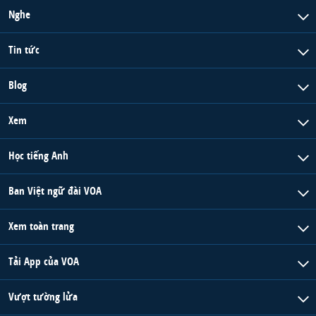
Nghe
Tin tức
Blog
Xem
Học tiếng Anh
Ban Việt ngữ đài VOA
Xem toàn trang
Tải App của VOA
Vượt tường lửa