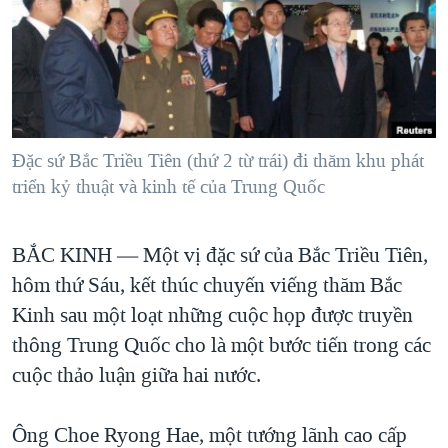
TẠI
VIDEO
"Tìm"
NGƯỜI VIỆT HẢI NGOẠI
HÀNH TRÌNH BẦU CỬ 2024
NGHE
ĐỜI SỐNG
MỘT NĂM CHIẾN TRANH TẠI DẢI GAZA
KINH TẾ
MẠNG XÃ HỘI
GIẢI MÃ VÀNH ĐAI & CON ĐƯỜNG
KHOA HỌC
NGÀY TỊ NẠN THẾ GIỚI
Đặc sứ Bắc Triều Tiên (thứ 2 từ trái) đi thăm khu phát
SỨC KHOẺ
triển kỷ thuật và kinh tế của Trung Quốc
TRỊNH VĨNH BÌNH - NGƯỜI HẠ 'BÊN THẮNG CUỘC'
Ngôn ngữ khác
VĂN HOÁ
GROUND ZERO – XƯA VÀ NAY
THỂ THAO
BẮC KINH —
Một vị đặc sứ của Bắc Triều Tiên,
CHI PHÍ CHIẾN TRANH AFGHANISTAN
GIÁO DỤC
hôm thứ Sáu, kết thúc chuyến viếng thăm Bắc
CÁC GIÁ TRỊ CỘNG HÒA Ở VIỆT NAM
Kinh sau một loạt những cuộc họp được truyền
THƯỢNG ĐỈNH TRUMP-KIM TẠI VIỆT NAM
thông Trung Quốc cho là một bước tiến trong các
TRỊNH VĨNH BÌNH VS. CHÍNH PHỦ VIỆT NAM
cuộc thảo luận giữa hai nước.
NGƯ DÂN VIỆT VÀ LÀN SÓNG TRỘM HẢI SÂM
Ông Choe Ryong Hae, một tướng lãnh cao cấp
BÊN KIA QUỐC LỘ: TIẾNG VỌNG TỪ NÔNG THÔN MỸ