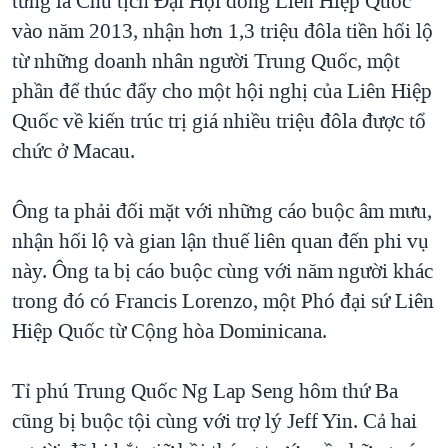
từng là Chủ tịch Đại Hội đồng Liên Hiệp Quốc
QUAN HỆ VIỆT MỸ
vào năm 2013, nhận hơn 1,3 triệu đôla tiền hối lộ
từ những doanh nhân người Trung Quốc, một
phần để thúc đẩy cho một hội nghị của Liên Hiệp
Quốc về kiến trúc trị giá nhiều triệu đôla được tổ
chức ở Macau.
Ông ta phải đối mặt với những cáo buộc âm mưu,
nhận hối lộ và gian lận thuế liên quan đến phi vụ
này. Ông ta bị cáo buộc cùng với năm người khác
trong đó có Francis Lorenzo, một Phó đại sứ Liên
Hiệp Quốc từ Cộng hòa Dominicana.
Tỉ phú Trung Quốc Ng Lap Seng hôm thứ Ba
cũng bị buộc tội cùng với trợ lý Jeff Yin. Cả hai