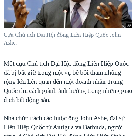
TẠI
VIDEO
"Tìm"
NGƯỜI VIỆT HẢI NGOẠI
HÀNH TRÌNH BẦU CỬ 2024
NGHE
ĐỜI SỐNG
MỘT NĂM CHIẾN TRANH TẠI DẢI GAZA
KINH TẾ
MẠNG XÃ HỘI
Cựu Chủ tịch Đại Hội đồng Liên Hiệp Quốc John
GIẢI MÃ VÀNH ĐAI & CON ĐƯỜNG
KHOA HỌC
Ashe.
NGÀY TỊ NẠN THẾ GIỚI
SỨC KHOẺ
TRỊNH VĨNH BÌNH - NGƯỜI HẠ 'BÊN THẮNG CUỘC'
Ngôn ngữ khác
VĂN HOÁ
Một cựu Chủ tịch Đại Hội đồng Liên Hiệp Quốc
GROUND ZERO – XƯA VÀ NAY
đã bị bắt giữ trong một vụ bê bối tham nhũng
THỂ THAO
CHI PHÍ CHIẾN TRANH AFGHANISTAN
rộng lớn liên quan đến một doanh nhân Trung
GIÁO DỤC
CÁC GIÁ TRỊ CỘNG HÒA Ở VIỆT NAM
Quốc tìm cách giành ảnh hưởng trong những giao
dịch bất động sản.
THƯỢNG ĐỈNH TRUMP-KIM TẠI VIỆT NAM
TRỊNH VĨNH BÌNH VS. CHÍNH PHỦ VIỆT NAM
Nhà chức trách cáo buộc ông John Ashe, đại sứ
NGƯ DÂN VIỆT VÀ LÀN SÓNG TRỘM HẢI SÂM
Liên Hiệp Quốc từ Antigua và Barbuda, người
BÊN KIA QUỐC LỘ: TIẾNG VỌNG TỪ NÔNG THÔN MỸ