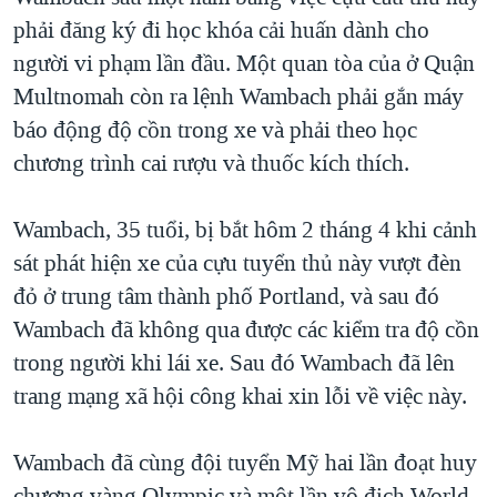
phải đăng ký đi học khóa cải huấn dành cho
QUAN HỆ VIỆT MỸ
người vi phạm lần đầu. Một quan tòa của ở Quận
Multnomah còn ra lệnh Wambach phải gắn máy
báo động độ cồn trong xe và phải theo học
chương trình cai rượu và thuốc kích thích.
Wambach, 35 tuổi, bị bắt hôm 2 tháng 4 khi cảnh
sát phát hiện xe của cựu tuyển thủ này vượt đèn
đỏ ở trung tâm thành phố Portland, và sau đó
Wambach đã không qua được các kiểm tra độ cồn
trong người khi lái xe. Sau đó Wambach đã lên
trang mạng xã hội công khai xin lỗi về việc này.
Wambach đã cùng đội tuyển Mỹ hai lần đoạt huy
chương vàng Olympic và một lần vô địch World