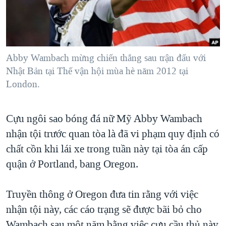
TẠI
VIDEO
"Tìm"
NGƯỜI VIỆT HẢI NGOẠI
HÀNH TRÌNH BẦU CỬ 2024
NGHE
ĐỜI SỐNG
MỘT NĂM CHIẾN TRANH TẠI DẢI GAZA
KINH TẾ
MẠNG XÃ HỘI
Abby Wambach mừng chiến thắng sau trận đấu với
GIẢI MÃ VÀNH ĐAI & CON ĐƯỜNG
KHOA HỌC
Nhật Bản tại Thế vận hội mùa hè năm 2012 tại
NGÀY TỊ NẠN THẾ GIỚI
London.
SỨC KHOẺ
TRỊNH VĨNH BÌNH - NGƯỜI HẠ 'BÊN THẮNG CUỘC'
Ngôn ngữ khác
VĂN HOÁ
GROUND ZERO – XƯA VÀ NAY
Cựu ngôi sao bóng đá nữ Mỹ Abby Wambach
THỂ THAO
CHI PHÍ CHIẾN TRANH AFGHANISTAN
nhận tội trước quan tòa là đã vi phạm quy định có
GIÁO DỤC
chất cồn khi lái xe trong tuần này tại tòa án cấp
CÁC GIÁ TRỊ CỘNG HÒA Ở VIỆT NAM
quận ở Portland, bang Oregon.
THƯỢNG ĐỈNH TRUMP-KIM TẠI VIỆT NAM
TRỊNH VĨNH BÌNH VS. CHÍNH PHỦ VIỆT NAM
Truyền thông ở Oregon đưa tin rằng với việc
NGƯ DÂN VIỆT VÀ LÀN SÓNG TRỘM HẢI SÂM
nhận tội này, các cáo trạng sẽ được bãi bỏ cho
BÊN KIA QUỐC LỘ: TIẾNG VỌNG TỪ NÔNG THÔN MỸ
Wambach sau một năm bằng việc cựu cầu thủ này