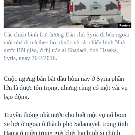
TẠI
VIDEO
"Tìm"
NGƯỜI VIỆT HẢI NGOẠI
HÀNH TRÌNH BẦU CỬ 2024
NGHE
ĐỜI SỐNG
MỘT NĂM CHIẾN TRANH TẠI DẢI GAZA
KINH TẾ
MẠNG XÃ HỘI
Các chiến binh Lực lượng Dân chủ Syria đi bên ngoài
GIẢI MÃ VÀNH ĐAI & CON ĐƯỜNG
KHOA HỌC
một nhà tù mà theo họ, thuộc về các chiến binh Nhà
NGÀY TỊ NẠN THẾ GIỚI
nước Hồi giáo, ở thị trấn al-Shadadi, tỉnh Hasaka,
SỨC KHOẺ
TRỊNH VĨNH BÌNH - NGƯỜI HẠ 'BÊN THẮNG CUỘC'
Syria, ngày 26/2/2016.
Ngôn ngữ khác
VĂN HOÁ
GROUND ZERO – XƯA VÀ NAY
THỂ THAO
Cuộc ngưng bắn bắt đầu hôm nay ở Syria phần
CHI PHÍ CHIẾN TRANH AFGHANISTAN
GIÁO DỤC
lớn là được tôn trọng, nhưng cũng có một vài vụ
CÁC GIÁ TRỊ CỘNG HÒA Ở VIỆT NAM
bạo động.
THƯỢNG ĐỈNH TRUMP-KIM TẠI VIỆT NAM
TRỊNH VĨNH BÌNH VS. CHÍNH PHỦ VIỆT NAM
Truyền thông nhà nước cho biết một vụ nổ bom
NGƯ DÂN VIỆT VÀ LÀN SÓNG TRỘM HẢI SÂM
xe hơi ở ngoại ô thành phố Salamiyeh trong tỉnh
Hama ở miền trung giết chết hai binh sĩ chính
BÊN KIA QUỐC LỘ: TIẾNG VỌNG TỪ NÔNG THÔN MỸ