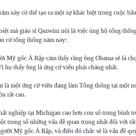
răm này có thể tạo ra một sự khác biệt trong cuộc bầu
biệt mà giáo sĩ Qazwini nói là việc ủng hộ tổng thố
ầu cử tổng thống năm nay:
ời Mỹ gốc Ả Rập cảm thấy rằng ông Obama sẽ là chọ
ì họ thấy ông là ứng cử viên phải chăng nhất.
i là một ứng cử viên đang làm Tổng thống tại một nư
òn rất cao.
hất nghiệp tại Michigan cao hơn con số trung bình tr
ột trong số những vấn đề quan trọng nhất đối với tất c
người Mỹ gốc Ả Rập, và điều đó chắc sẽ là vấn đề qu