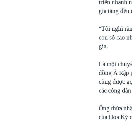
triển nhanh n
gia tăng đều
“Tôi nghĩ rằn
con số cao n
gia.
Là một chuyê
đồng Ả Rập p
cũng được gọ
các công dân
Ông thừa nhậ
của Hoa Kỳ c