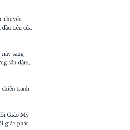
ộc chuyển
 đầu tiên của
g này sang
ợng sâu đậm,
 chiến tranh
 Hồi Giáo Mỹ
i giáo phát