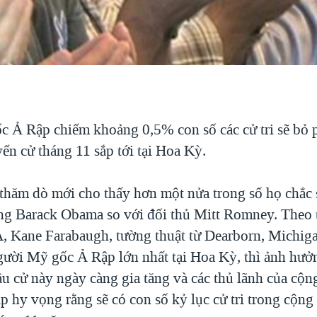
 Ả Rập chiếm khoảng 0,5% con số các cử tri sẽ bỏ 
ển cử tháng 11 sắp tới tại Hoa Kỳ.
thăm dò mới cho thấy hơn một nửa trong số họ chắc 
ng Barack Obama so với đối thủ Mitt Romney. Theo 
, Kane Farabaugh, tường thuật từ Dearborn, Michiga
ười Mỹ gốc Ả Rập lớn nhất tại Hoa Kỳ, thì ảnh hưở
ầu cử này ngày càng gia tăng và các thủ lãnh của cộ
 hy vọng rằng sẽ có con số kỷ lục cử tri trong cộng