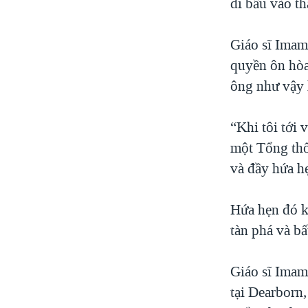
đi bầu vào t
Giáo sĩ Imam
quyền ôn hòa
ông như vậy 
“Khi tôi tới
một Tổng thố
và đầy hứa h
Hứa hẹn đó k
tàn phá và bấ
Giáo sĩ Imam
tại Dearborn