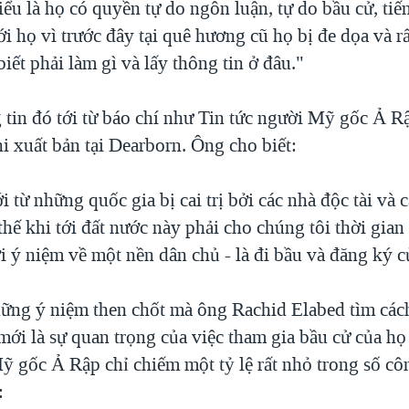
u là họ có quyền tự do ngôn luận, tự do bầu cử, tiến
ới họ vì trước đây tại quê hương cũ họ bị đe dọa và rấ
iết phải làm gì và lấy thông tin ở đâu."
 tin đó tới từ báo chí như Tin tức người Mỹ gốc Ả R
i xuất bản tại Dearborn. Ông cho biết:
i từ những quốc gia bị cai trị bởi các nhà độc tài và 
thế khi tới đất nước này phải cho chúng tôi thời gian
i ý niệm về một nền dân chủ - là đi bầu và đăng ký cử
ững ý niệm then chốt mà ông Rachid Elabed tìm cách
i mới là sự quan trọng của việc tham gia bầu cử của h
ỹ gốc Ả Rập chỉ chiếm một tỷ lệ rất nhỏ trong số cô
: