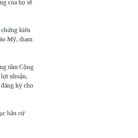
ởng của họ sẽ
ẽ chứng kiến
iáo Mỹ, tham
rung tâm Cộng
 lợi nhuận,
 đăng ký cho
tục bầu cử