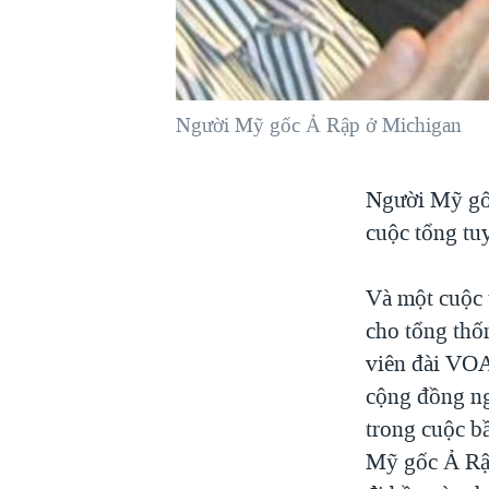
VIỆT NAM
NGƯ DÂN VIỆT VÀ LÀN SÓNG
TRỘM HẢI SÂM
Người Mỹ gốc Ả Rập ở Michigan
BÊN KIA QUỐC LỘ: TIẾNG VỌNG
TỪ NÔNG THÔN MỸ
QUAN HỆ VIỆT MỸ
Người Mỹ gốc
cuộc tổng tuy
Và một cuộc 
cho tổng thố
viên đài VOA
cộng đồng ng
trong cuộc b
Mỹ gốc Ả Rập