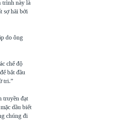
 trình này là
t sợ hãi bởi
ập do ông
các chế độ
 để bắt đầu
 tri.”
 truyền đạt
ọ mặc dầu biết
ng chúng đi