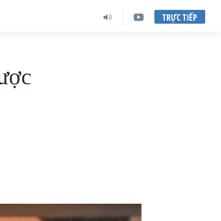
TRỰC TIẾP
được