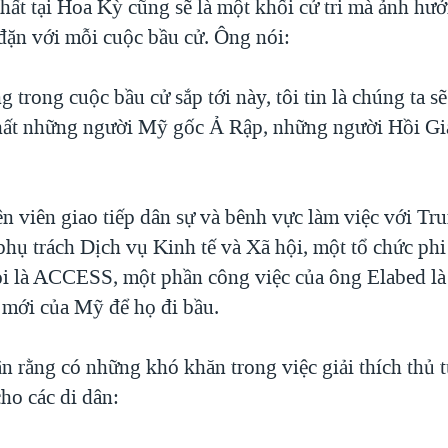
hất tại Hoa Kỳ cũng sẽ là một khối cử tri mà ảnh hư
 đặn với mỗi cuộc bầu cử. Ông nói:
g trong cuộc bầu cử sắp tới này, tôi tin là chúng ta s
hất những người Mỹ gốc Ả Rập, những người Hồi G
n viên giao tiếp dân sự và bênh vực làm việc với T
hụ trách Dịch vụ Kinh tế và Xã hội, một tổ chức phi
i là ACCESS, một phần công việc của ông Elabed là
 mới của Mỹ để họ đi bầu.
n rằng có những khó khăn trong việc giải thích thủ 
ho các di dân: