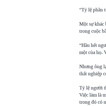
“Tỷ lệ phần t
Một sự khác 
trong cuộc b
“Hầu hết ngư
một của họ. V
Nhưng ông lạ
thất nghiệp c
Tỷ lệ người t
Việc làm là m
trong đó có 