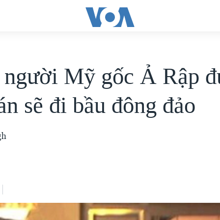
i người Mỹ gốc Ả Rập 
án sẽ đi bầu đông đảo
gh