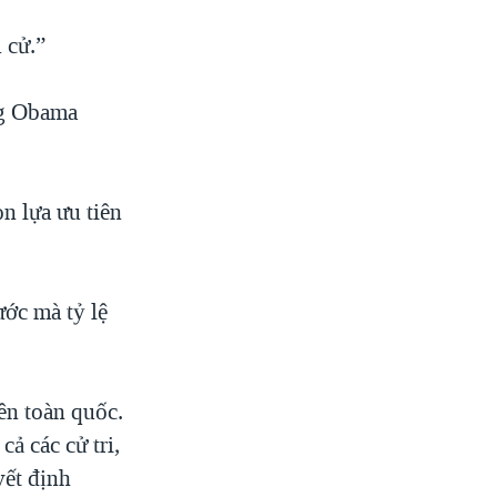
 cử.”
ng Obama
n lựa ưu tiên
ớc mà tỷ lệ
ên toàn quốc.
ả các cử tri,
yết định