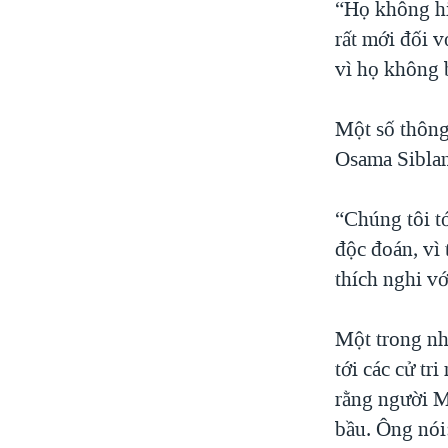
“Họ không hiể
rất mới đối v
vì họ không b
Một số thông
Osama Siblan
“Chúng tôi tớ
độc đoán, vì 
thích nghi vớ
Một trong nh
tới các cử tr
rằng người M
bầu. Ông nói