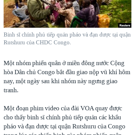
TẠI
VIDEO
"Tìm"
NGƯỜI VIỆT HẢI NGOẠI
HÀNH TRÌNH BẦU CỬ 2024
NGHE
ĐỜI SỐNG
MỘT NĂM CHIẾN TRANH TẠI DẢI GAZA
KINH TẾ
MẠNG XÃ HỘI
Binh sĩ chính phủ tiếp quản pháo và đạn dược tại quận
GIẢI MÃ VÀNH ĐAI & CON ĐƯỜNG
KHOA HỌC
Rutshuru của CHDC Congo.
NGÀY TỊ NẠN THẾ GIỚI
SỨC KHOẺ
TRỊNH VĨNH BÌNH - NGƯỜI HẠ 'BÊN THẮNG CUỘC'
Ngôn ngữ khác
VĂN HOÁ
Một nhóm phiến quân ở miền đông nước Cộng
GROUND ZERO – XƯA VÀ NAY
hòa Dân chủ Congo bắt đầu giao nộp vũ khí hôm
THỂ THAO
CHI PHÍ CHIẾN TRANH AFGHANISTAN
nay, một ngày sau khi nhóm này ngưng giao
GIÁO DỤC
CÁC GIÁ TRỊ CỘNG HÒA Ở VIỆT NAM
tranh.
THƯỢNG ĐỈNH TRUMP-KIM TẠI VIỆT NAM
Một đoạn phim video của đài VOA quay được
TRỊNH VĨNH BÌNH VS. CHÍNH PHỦ VIỆT NAM
cho thấy binh sĩ chính phủ tiếp quản các khẩu
NGƯ DÂN VIỆT VÀ LÀN SÓNG TRỘM HẢI SÂM
pháo và đạn dược tại quận Rutshuru của Congo
BÊN KIA QUỐC LỘ: TIẾNG VỌNG TỪ NÔNG THÔN MỸ