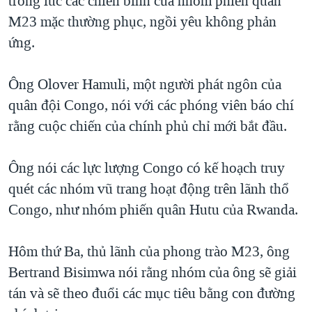
trong lúc các chiến binh của nhóm phiến quân
QUAN HỆ VIỆT MỸ
M23 mặc thường phục, ngồi yêu không phản
ứng.
Ông Olover Hamuli, một người phát ngôn của
quân đội Congo, nói với các phóng viên báo chí
rằng cuộc chiến của chính phủ chỉ mới bắt đầu.
Ông nói các lực lượng Congo có kế hoạch truy
quét các nhóm vũ trang hoạt động trên lãnh thổ
Congo, như nhóm phiến quân Hutu của Rwanda.
Hôm thứ Ba, thủ lãnh của phong trào M23, ông
Bertrand Bisimwa nói rằng nhóm của ông sẽ giải
tán và sẽ theo đuổi các mục tiêu bằng con đường