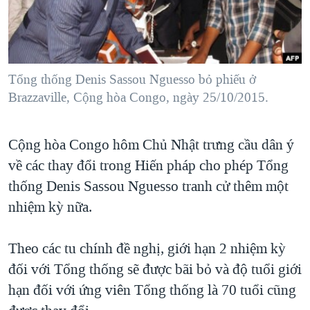
TẠI
VIDEO
"Tìm"
NGƯỜI VIỆT HẢI NGOẠI
HÀNH TRÌNH BẦU CỬ 2024
NGHE
ĐỜI SỐNG
MỘT NĂM CHIẾN TRANH TẠI DẢI GAZA
KINH TẾ
MẠNG XÃ HỘI
Tổng thống Denis Sassou Nguesso bỏ phiếu ở
GIẢI MÃ VÀNH ĐAI & CON ĐƯỜNG
KHOA HỌC
Brazzaville, Cộng hòa Congo, ngày 25/10/2015.
NGÀY TỊ NẠN THẾ GIỚI
SỨC KHOẺ
TRỊNH VĨNH BÌNH - NGƯỜI HẠ 'BÊN THẮNG CUỘC'
Ngôn ngữ khác
VĂN HOÁ
Cộng hòa Congo hôm Chủ Nhật trưng cầu dân ý
GROUND ZERO – XƯA VÀ NAY
về các thay đổi trong Hiến pháp cho phép Tổng
THỂ THAO
CHI PHÍ CHIẾN TRANH AFGHANISTAN
thống Denis Sassou Nguesso tranh cử thêm một
GIÁO DỤC
CÁC GIÁ TRỊ CỘNG HÒA Ở VIỆT NAM
nhiệm kỳ nữa.
THƯỢNG ĐỈNH TRUMP-KIM TẠI VIỆT NAM
Theo các tu chính đề nghị, giới hạn 2 nhiệm kỳ
TRỊNH VĨNH BÌNH VS. CHÍNH PHỦ VIỆT NAM
đối với Tổng thống sẽ được bãi bỏ và độ tuổi giới
NGƯ DÂN VIỆT VÀ LÀN SÓNG TRỘM HẢI SÂM
hạn đối với ứng viên Tổng thống là 70 tuổi cũng
BÊN KIA QUỐC LỘ: TIẾNG VỌNG TỪ NÔNG THÔN MỸ