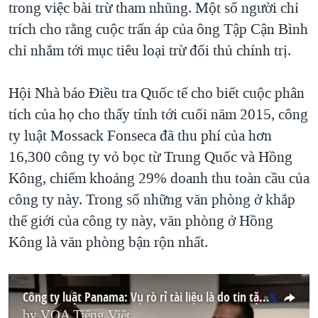
trong việc bài trừ tham nhũng. Một số người chỉ
trích cho rằng cuộc trấn áp của ông Tập Cận Bình
chỉ nhắm tới mục tiêu loại trừ đối thủ chính trị.
Hội Nhà báo Điều tra Quốc tế cho biết cuộc phân
tích của họ cho thấy tính tới cuối năm 2015, công
ty luật Mossack Fonseca đã thu phí của hơn
16,300 công ty vỏ bọc từ Trung Quốc và Hồng
Kông, chiếm khoảng 29% doanh thu toàn cầu của
công ty này. Trong số những văn phòng ở khắp
thế giới của công ty này, văn phòng ở Hồng
Kông là văn phòng bận rộn nhất.
Công ty luật Panama: Vụ rò rỉ tài liệu là do tin tặc đánh cắp
by
VOA Tiếng Việt