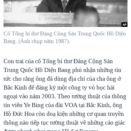
TẠI
VIDEO
"Tìm"
NGƯỜI VIỆT HẢI NGOẠI
HÀNH TRÌNH BẦU CỬ 2024
NGHE
ĐỜI SỐNG
MỘT NĂM CHIẾN TRANH TẠI DẢI GAZA
KINH TẾ
MẠNG XÃ HỘI
Cố Tổng bí thư Đảng Cộng Sản Trung Quốc Hồ Diệu
GIẢI MÃ VÀNH ĐAI & CON ĐƯỜNG
KHOA HỌC
Bang. (Ảnh chụp năm 1987).
NGÀY TỊ NẠN THẾ GIỚI
SỨC KHOẺ
TRỊNH VĨNH BÌNH - NGƯỜI HẠ 'BÊN THẮNG CUỘC'
Ngôn ngữ khác
VĂN HOÁ
Con trai của cố Tổng bí thư Đảng Cộng Sản
GROUND ZERO – XƯA VÀ NAY
Trung Quốc Hồ Diệu Bang phủ nhận những tin
THỂ THAO
CHI PHÍ CHIẾN TRANH AFGHANISTAN
tức cho rằng ông đã dùng địa chỉ của cha ông ở
GIÁO DỤC
CÁC GIÁ TRỊ CỘNG HÒA Ở VIỆT NAM
Bắc Kinh để đăng ký một công ty vỏ bọc hải
ngoại vào năm 2003. Theo tường thuật của thông
THƯỢNG ĐỈNH TRUMP-KIM TẠI VIỆT NAM
tín viên Ye Bing của đài VOA tại Bắc Kinh, ông
TRỊNH VĨNH BÌNH VS. CHÍNH PHỦ VIỆT NAM
Hồ Đức Hoa còn doạ kiện những cơ quan truyền
NGƯ DÂN VIỆT VÀ LÀN SÓNG TRỘM HẢI SÂM
thông nào tiếp tục tường thuật về những cáo giác
BÊN KIA QUỐC LỘ: TIẾNG VỌNG TỪ NÔNG THÔN MỸ