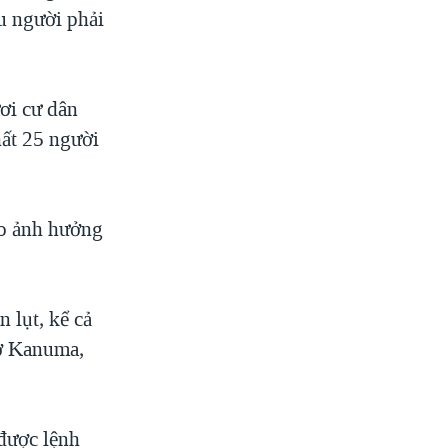
u người phải
ơi cư dân
hất 25 người
do ảnh hưởng
n lụt, kể cả
 ở Kanuma,
được lệnh