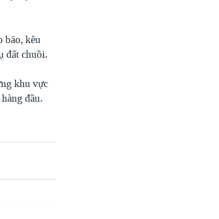
o bão, kêu
ụ đất chuồi.
ững khu vực
n hàng đầu.