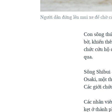
VIỆT NAM
NGƯ DÂN VIỆT VÀ LÀN SÓNG
Người dân đứng lên mui xe để chờ c
TRỘM HẢI SÂM
BÊN KIA QUỐC LỘ: TIẾNG VỌNG
Con sông thứ
TỪ NÔNG THÔN MỸ
bờ, khiến thê
QUAN HỆ VIỆT MỸ
chức cứu hộ đ
qua.
Sông Shibui 
Osaki, một t
Các giới chức
Các nhân viê
kẹt ở thành 