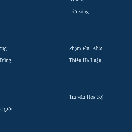
Ðời sống
ùng
Phạm Phú Khải
 Dũng
Thiên Hạ Luận
Tin vắn Hoa Kỳ
ế giới