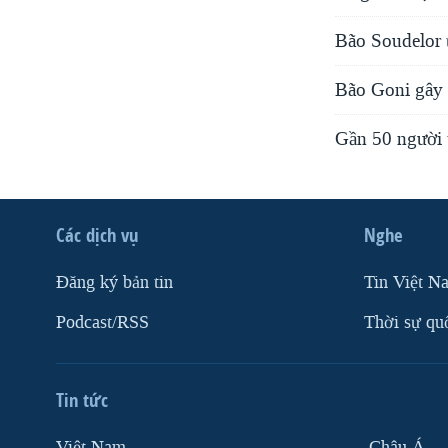
Bão Soudelor 
Bão Goni gây 
Gần 50 người 
Các dịch vụ
Nghe
Ðăng ký bản tin
Tin Việt N
Podcast/RSS
Thời sự qu
Tin tức
Việt Nam
Châu Á