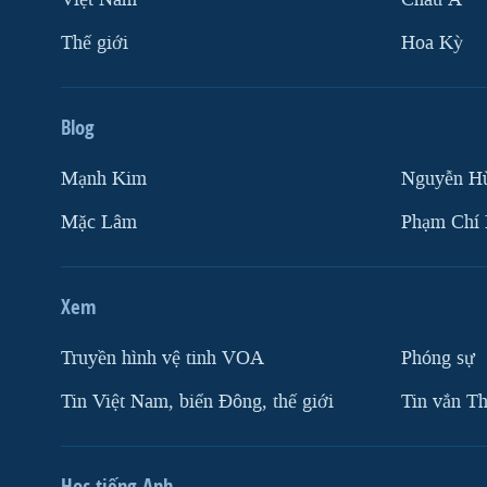
Thế giới
Hoa Kỳ
Blog
Mạnh Kim
Nguyễn H
Mặc Lâm
Phạm Chí
Xem
Truyền hình vệ tinh VOA
Phóng sự
Tin Việt Nam, biển Đông, thế giới
Tin vắn Th
Học tiếng Anh