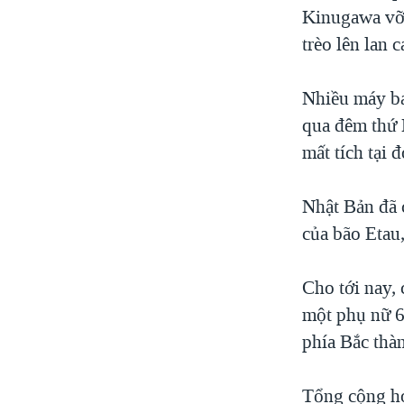
Kinugawa vỡ 
trèo lên lan 
Nhiều máy ba
qua đêm thứ N
mất tích tại đ
Nhật Bản đã 
của bão Etau
Cho tới nay, 
một phụ nữ 6
phía Bắc thà
Tổng cộng h