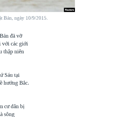
ật Bản, ngày 10/9/2015.
 Bản đã vỡ
 với các giới
ều thập niên
ứ Sáu tại
về hướng Bắc.
m cư dân bị
mà sông