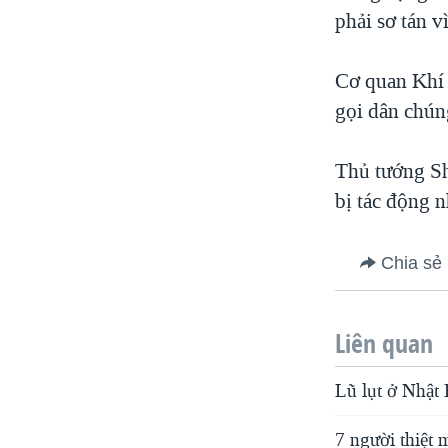
phải sơ tán vì
Cơ quan Khí 
gọi dân chúng
Thủ tướng Sh
bị tác động n
Chia sẻ
Liên quan
Lũ lụt ở Nhật 
7 người thiệt 