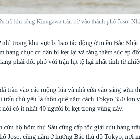
ứu hộ khi sông Kinugawa tràn bờ vào thành phố Joso, Nh
 nhì trong khu vực bị bão tác động ở miền Bắc Nhật
m hàng chục cư dân bị kẹt lại và tăng thêm sức ép đối
ang phải đối phó với trận lụt tệ hại nhất tính từ nhi
đã tràn vào các ruộng lúa và nhà cửa vào sáng sớm th
hị trấn chủ yếu là thôn quê nằm cách Tokyo 350 km 
 nói có ít nhất 40 người bị kẹt trong vùng này.
n cứu hộ hôm thứ Sáu cũng cấp tốc giải cứu hàng tră
phố Joso, cũng nằm ở hướng Bắc thủ đô Tokyo, nơi 