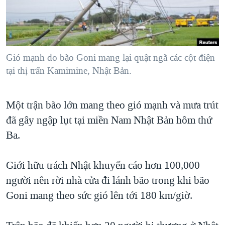
TẠI
VIDEO
"Tìm"
NGƯỜI VIỆT HẢI NGOẠI
HÀNH TRÌNH BẦU CỬ 2024
NGHE
ĐỜI SỐNG
MỘT NĂM CHIẾN TRANH TẠI DẢI GAZA
KINH TẾ
MẠNG XÃ HỘI
Gió mạnh do bão Goni mang lại quật ngã các cột điện
GIẢI MÃ VÀNH ĐAI & CON ĐƯỜNG
KHOA HỌC
tại thị trấn Kamimine, Nhật Bản.
NGÀY TỊ NẠN THẾ GIỚI
SỨC KHOẺ
TRỊNH VĨNH BÌNH - NGƯỜI HẠ 'BÊN THẮNG CUỘC'
Ngôn ngữ khác
VĂN HOÁ
Một trận bão lớn mang theo gió mạnh và mưa trút
GROUND ZERO – XƯA VÀ NAY
đã gây ngập lụt tại miền Nam Nhật Bản hôm thứ
THỂ THAO
CHI PHÍ CHIẾN TRANH AFGHANISTAN
Ba.
GIÁO DỤC
CÁC GIÁ TRỊ CỘNG HÒA Ở VIỆT NAM
Giới hữu trách Nhật khuyến cáo hơn 100,000
THƯỢNG ĐỈNH TRUMP-KIM TẠI VIỆT NAM
người nên rời nhà cửa đi lánh bão trong khi bão
TRỊNH VĨNH BÌNH VS. CHÍNH PHỦ VIỆT NAM
Goni mang theo sức gió lên tới 180 km/giờ.
NGƯ DÂN VIỆT VÀ LÀN SÓNG TRỘM HẢI SÂM
BÊN KIA QUỐC LỘ: TIẾNG VỌNG TỪ NÔNG THÔN MỸ