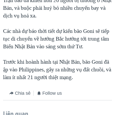
Trận bão đã khiến hơn 20 người bị thương ở Nhật
QUAN HỆ VIỆT MỸ
Bản, và buộc phải huỷ bỏ nhiều chuyến bay và
dịch vụ hoả xa.
Các nhà dự báo thời tiết dự kiến bão Goni sẽ tiếp
tục di chuyển về hướng Bắc hướng tới trung tâm
Biển Nhật Bản vào sáng sớm thứ Tư.
Trước khi hoành hành tại Nhật Bản, bão Goni đã
ập vào Philippines, gây ra những vụ đất chuồi, và
làm ít nhất 21 người thiệt mạng.
Chia sẻ
Follow us
Liên quan