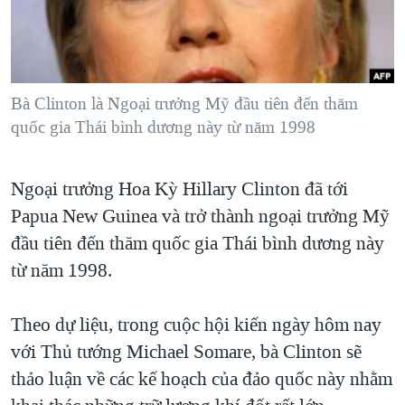
TẠI
VIDEO
"Tìm"
NGƯỜI VIỆT HẢI NGOẠI
HÀNH TRÌNH BẦU CỬ 2024
NGHE
ĐỜI SỐNG
MỘT NĂM CHIẾN TRANH TẠI DẢI GAZA
KINH TẾ
MẠNG XÃ HỘI
Bà Clinton là Ngoại trưởng Mỹ đầu tiên đến thăm
GIẢI MÃ VÀNH ĐAI & CON ĐƯỜNG
KHOA HỌC
quốc gia Thái bình dương này từ năm 1998
NGÀY TỊ NẠN THẾ GIỚI
SỨC KHOẺ
TRỊNH VĨNH BÌNH - NGƯỜI HẠ 'BÊN THẮNG CUỘC'
Ngôn ngữ khác
VĂN HOÁ
Ngoại trưởng Hoa Kỳ Hillary Clinton đã tới
GROUND ZERO – XƯA VÀ NAY
Papua New Guinea và trở thành ngoại trưởng Mỹ
THỂ THAO
CHI PHÍ CHIẾN TRANH AFGHANISTAN
đầu tiên đến thăm quốc gia Thái bình dương này
GIÁO DỤC
CÁC GIÁ TRỊ CỘNG HÒA Ở VIỆT NAM
từ năm 1998.
THƯỢNG ĐỈNH TRUMP-KIM TẠI VIỆT NAM
Theo dự liệu, trong cuộc hội kiến ngày hôm nay
TRỊNH VĨNH BÌNH VS. CHÍNH PHỦ VIỆT NAM
với Thủ tướng Michael Somare, bà Clinton sẽ
NGƯ DÂN VIỆT VÀ LÀN SÓNG TRỘM HẢI SÂM
thảo luận về các kế hoạch của đảo quốc này nhằm
BÊN KIA QUỐC LỘ: TIẾNG VỌNG TỪ NÔNG THÔN MỸ