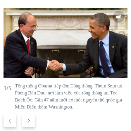
Tổng thống Obama tiếp đón Tổng thống Thein Sein tại
1/5
Phòng Bầu Dục, nơi làm việc của tổng thống tại Tòa
Bạch Ốc. Gần 47 năm mới có một nguyên thủ quốc gia
Miến Điện thăm Washington.
P
N
r
e