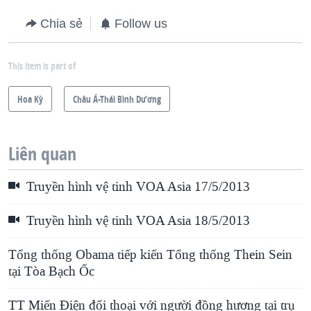
e
x
Chia sẻ
Follow us
v
t
i
s
This item is part of
o
l
u
i
Hoa Kỳ
Châu Á-Thái Bình Dương
s
d
s
e
Liên quan
l
i
Truyền hình vệ tinh VOA Asia 17/5/2013
d
e
Truyền hình vệ tinh VOA Asia 18/5/2013
Tổng thống Obama tiếp kiến Tổng thống Thein Sein
tại Tòa Bạch Ốc
TT Miến Điện đối thoại với người đồng hương tại trụ