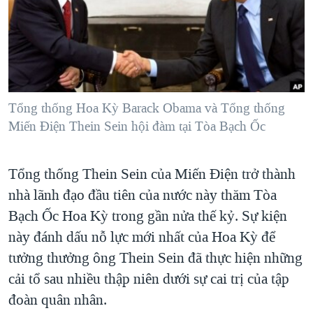
TẠI
VIDEO
"Tìm"
NGƯỜI VIỆT HẢI NGOẠI
HÀNH TRÌNH BẦU CỬ 2024
NGHE
ĐỜI SỐNG
MỘT NĂM CHIẾN TRANH TẠI DẢI GAZA
KINH TẾ
MẠNG XÃ HỘI
GIẢI MÃ VÀNH ĐAI & CON ĐƯỜNG
KHOA HỌC
NGÀY TỊ NẠN THẾ GIỚI
Tổng thống Hoa Kỳ Barack Obama và Tổng thống
SỨC KHOẺ
Miến Điện Thein Sein hội đàm tại Tòa Bạch Ốc
TRỊNH VĨNH BÌNH - NGƯỜI HẠ 'BÊN THẮNG CUỘC'
Ngôn ngữ khác
VĂN HOÁ
GROUND ZERO – XƯA VÀ NAY
THỂ THAO
Tổng thống Thein Sein của Miến Điện trở thành
CHI PHÍ CHIẾN TRANH AFGHANISTAN
GIÁO DỤC
nhà lãnh đạo đầu tiên của nước này thăm Tòa
CÁC GIÁ TRỊ CỘNG HÒA Ở VIỆT NAM
Bạch Ốc Hoa Kỳ trong gần nửa thế kỷ. Sự kiện
THƯỢNG ĐỈNH TRUMP-KIM TẠI VIỆT NAM
này đánh dấu nỗ lực mới nhất của Hoa Kỳ để
tưởng thưởng ông Thein Sein đã thực hiện những
TRỊNH VĨNH BÌNH VS. CHÍNH PHỦ VIỆT NAM
cải tổ sau nhiều thập niên dưới sự cai trị của tập
NGƯ DÂN VIỆT VÀ LÀN SÓNG TRỘM HẢI SÂM
đoàn quân nhân.
BÊN KIA QUỐC LỘ: TIẾNG VỌNG TỪ NÔNG THÔN MỸ