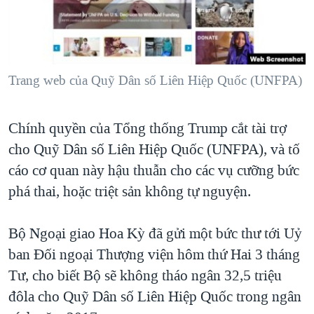
TẠI
VIDEO
"Tìm"
NGƯỜI VIỆT HẢI NGOẠI
HÀNH TRÌNH BẦU CỬ 2024
NGHE
ĐỜI SỐNG
MỘT NĂM CHIẾN TRANH TẠI DẢI GAZA
KINH TẾ
MẠNG XÃ HỘI
Trang web của Quỹ Dân số Liên Hiệp Quốc (UNFPA)
GIẢI MÃ VÀNH ĐAI & CON ĐƯỜNG
KHOA HỌC
NGÀY TỊ NẠN THẾ GIỚI
SỨC KHOẺ
Chính quyền của Tổng thống Trump cắt tài trợ
TRỊNH VĨNH BÌNH - NGƯỜI HẠ 'BÊN THẮNG CUỘC'
Ngôn ngữ khác
VĂN HOÁ
cho Quỹ Dân số Liên Hiệp Quốc (UNFPA), và tố
GROUND ZERO – XƯA VÀ NAY
THỂ THAO
cáo cơ quan này hậu thuẫn cho các vụ cưỡng bức
CHI PHÍ CHIẾN TRANH AFGHANISTAN
phá thai, hoặc triệt sản không tự nguyện.
GIÁO DỤC
CÁC GIÁ TRỊ CỘNG HÒA Ở VIỆT NAM
Bộ Ngoại giao Hoa Kỳ đã gửi một bức thư tới Uỷ
THƯỢNG ĐỈNH TRUMP-KIM TẠI VIỆT NAM
ban Đối ngoại Thượng viện hôm thứ Hai 3 tháng
TRỊNH VĨNH BÌNH VS. CHÍNH PHỦ VIỆT NAM
Tư, cho biết Bộ sẽ không tháo ngân 32,5 triệu
NGƯ DÂN VIỆT VÀ LÀN SÓNG TRỘM HẢI SÂM
đôla cho Quỹ Dân số Liên Hiệp Quốc trong ngân
BÊN KIA QUỐC LỘ: TIẾNG VỌNG TỪ NÔNG THÔN MỸ