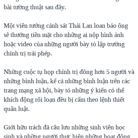
bài tường thuật sau đây.
QUAN HỆ VIỆT MỸ
Một viên tướng cảnh sát Thái Lan loan báo ông
sẽ thưởng tiền mặt cho những ai nộp hình ảnh
hoặc video của những người bày tỏ lập trường
chính trị trái phép.
Những cuộc tụ họp chính trị đông hơn 5 người và
những bình luận, kể cả những bình luận trên các
trang mạng xã hội, bày tỏ những ý kiến có thể
khích động rối loạn đều bị cấm theo lệnh thiết
quân luật.
Giới hữu trách đã câu lưu những sinh viên học
sinh và những người thực hiện những hoạt động