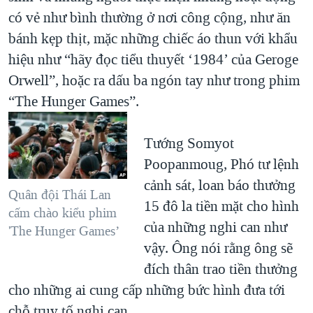
có vẻ như bình thường ở nơi công cộng, như ăn
bánh kẹp thịt, mặc những chiếc áo thun với khẩu
hiệu như “hãy đọc tiểu thuyết ‘1984’ của Geroge
Orwell”, hoặc ra dấu ba ngón tay như trong phim
“The Hunger Games”.
Tướng Somyot
Poopanmoug, Phó tư lệnh
cảnh sát, loan báo thưởng
Quân đội Thái Lan
15 đô la tiền mặt cho hình
cấm chào kiểu phim
của những nghi can như
'The Hunger Games’
vậy. Ông nói rằng ông sẽ
đích thân trao tiền thưởng
cho những ai cung cấp những bức hình đưa tới
chỗ truy tố nghi can.