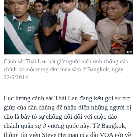
TẠI
VIDEO
"Tìm"
NGƯỜI VIỆT HẢI NGOẠI
HÀNH TRÌNH BẦU CỬ 2024
NGHE
ĐỜI SỐNG
MỘT NĂM CHIẾN TRANH TẠI DẢI GAZA
KINH TẾ
MẠNG XÃ HỘI
GIẢI MÃ VÀNH ĐAI & CON ĐƯỜNG
KHOA HỌC
NGÀY TỊ NẠN THẾ GIỚI
SỨC KHOẺ
TRỊNH VĨNH BÌNH - NGƯỜI HẠ 'BÊN THẮNG CUỘC'
Cảnh sát Thái Lan bắt giữ người biểu tình chống đảo
Ngôn ngữ khác
VĂN HOÁ
GROUND ZERO – XƯA VÀ NAY
chính tại một trung tâm mua sắm ở Bangkok, ngày
THỂ THAO
22/6/2014.
CHI PHÍ CHIẾN TRANH AFGHANISTAN
GIÁO DỤC
CÁC GIÁ TRỊ CỘNG HÒA Ở VIỆT NAM
Lực lượng cảnh sát Thái Lan đang kêu gọi sự trợ
THƯỢNG ĐỈNH TRUMP-KIM TẠI VIỆT NAM
giúp của dân chúng để nhận diện những người bị
TRỊNH VĨNH BÌNH VS. CHÍNH PHỦ VIỆT NAM
cho là bày tỏ sự chống đối đối với cuộc đảo
NGƯ DÂN VIỆT VÀ LÀN SÓNG TRỘM HẢI SÂM
chánh quân sự ở vương quốc này. Từ Bangkok,
thông tín viên Steve Herman của đài VOA gởi về
BÊN KIA QUỐC LỘ: TIẾNG VỌNG TỪ NÔNG THÔN MỸ