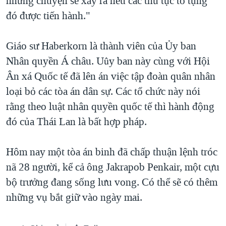
những chuyện sẽ xảy ra nếu các thủ tục tố tụng
đó được tiến hành."
Giáo sư Haberkorn là thành viên của Ủy ban
Nhân quyền Á châu. Uûy ban này cùng với Hội
Ân xá Quốc tế đã lên án việc tập đoàn quân nhân
loại bỏ các tòa án dân sự. Các tổ chức này nói
rằng theo luật nhân quyền quốc tế thì hành động
đó của Thái Lan là bất hợp pháp.
Hôm nay một tòa án binh đã chấp thuận lệnh tróc
nã 28 người, kể cả ông Jakrapob Penkair, một cựu
bộ trưởng đang sống lưu vong. Có thể sẽ có thêm
những vụ bắt giữ vào ngày mai.