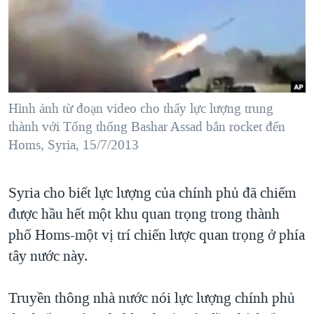
TẠI
VIDEO
"Tìm"
NGƯỜI VIỆT HẢI NGOẠI
HÀNH TRÌNH BẦU CỬ 2024
NGHE
ĐỜI SỐNG
MỘT NĂM CHIẾN TRANH TẠI DẢI GAZA
KINH TẾ
MẠNG XÃ HỘI
GIẢI MÃ VÀNH ĐAI & CON ĐƯỜNG
KHOA HỌC
NGÀY TỊ NẠN THẾ GIỚI
Hình ảnh từ đoạn video cho thấy lực lượng trung
SỨC KHOẺ
thành với Tổng thống Bashar Assad bắn rocket đến
TRỊNH VĨNH BÌNH - NGƯỜI HẠ 'BÊN THẮNG CUỘC'
Ngôn ngữ khác
VĂN HOÁ
Homs, Syria, 15/7/2013
GROUND ZERO – XƯA VÀ NAY
THỂ THAO
CHI PHÍ CHIẾN TRANH AFGHANISTAN
Syria cho biết lực lượng của chính phủ đã chiếm
GIÁO DỤC
CÁC GIÁ TRỊ CỘNG HÒA Ở VIỆT NAM
được hầu hết một khu quan trọng trong thành
THƯỢNG ĐỈNH TRUMP-KIM TẠI VIỆT NAM
phố Homs-một vị trí chiến lược quan trọng ở phía
tây nước này.
TRỊNH VĨNH BÌNH VS. CHÍNH PHỦ VIỆT NAM
NGƯ DÂN VIỆT VÀ LÀN SÓNG TRỘM HẢI SÂM
Truyền thông nhà nước nói lực lượng chính phủ
BÊN KIA QUỐC LỘ: TIẾNG VỌNG TỪ NÔNG THÔN MỸ