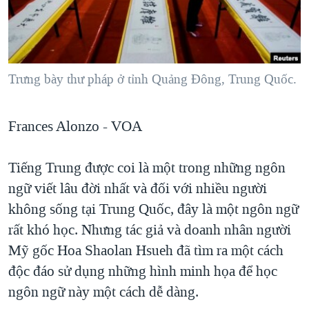
TẠI
VIDEO
"Tìm"
NGƯỜI VIỆT HẢI NGOẠI
HÀNH TRÌNH BẦU CỬ 2024
NGHE
ĐỜI SỐNG
MỘT NĂM CHIẾN TRANH TẠI DẢI GAZA
KINH TẾ
MẠNG XÃ HỘI
Trưng bày thư pháp ở tỉnh Quảng Đông, Trung Quốc.
GIẢI MÃ VÀNH ĐAI & CON ĐƯỜNG
KHOA HỌC
NGÀY TỊ NẠN THẾ GIỚI
SỨC KHOẺ
Frances Alonzo - VOA
TRỊNH VĨNH BÌNH - NGƯỜI HẠ 'BÊN THẮNG CUỘC'
Ngôn ngữ khác
VĂN HOÁ
GROUND ZERO – XƯA VÀ NAY
THỂ THAO
Tiếng Trung được coi là một trong những ngôn
CHI PHÍ CHIẾN TRANH AFGHANISTAN
ngữ viết lâu đời nhất và đối với nhiều người
GIÁO DỤC
CÁC GIÁ TRỊ CỘNG HÒA Ở VIỆT NAM
không sống tại Trung Quốc, đây là một ngôn ngữ
rất khó học. Nhưng tác giả và doanh nhân người
THƯỢNG ĐỈNH TRUMP-KIM TẠI VIỆT NAM
Mỹ gốc Hoa Shaolan Hsueh đã tìm ra một cách
TRỊNH VĨNH BÌNH VS. CHÍNH PHỦ VIỆT NAM
độc đáo sử dụng những hình minh họa để học
NGƯ DÂN VIỆT VÀ LÀN SÓNG TRỘM HẢI SÂM
ngôn ngữ này một cách dễ dàng.
BÊN KIA QUỐC LỘ: TIẾNG VỌNG TỪ NÔNG THÔN MỸ