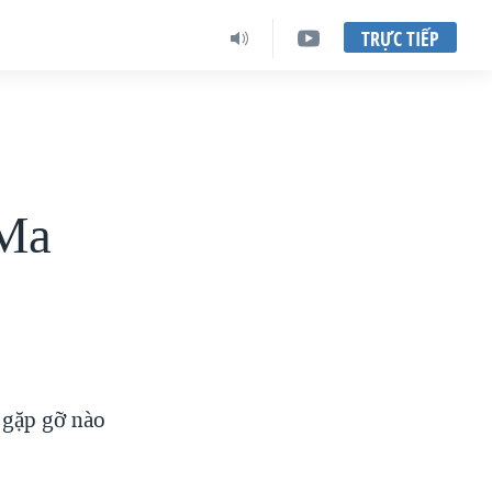
TRỰC TIẾP
 Ma
 gặp gỡ nào