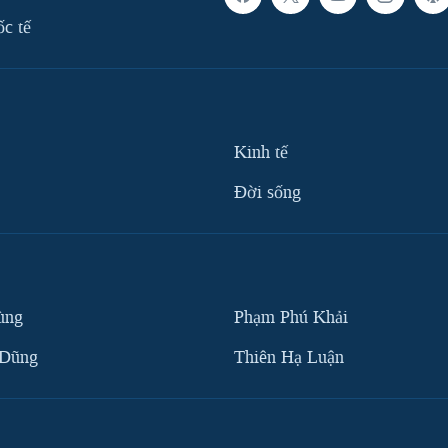
ốc tế
Kinh tế
Ðời sống
ùng
Phạm Phú Khải
 Dũng
Thiên Hạ Luận