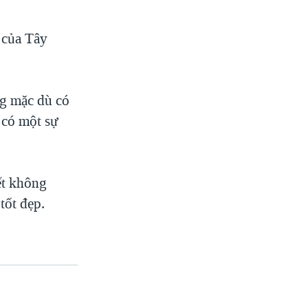
 của Tây
g mặc dù có
 có một sự
ết không
tốt đẹp.