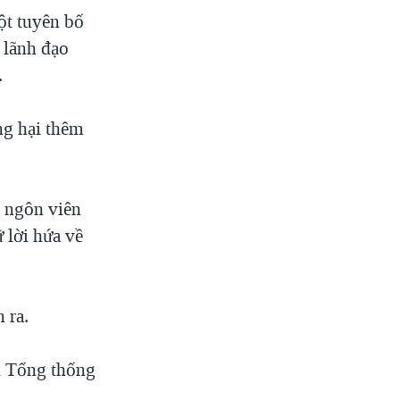
ột tuyên bố
 lãnh đạo
.
ng hại thêm
 ngôn viên
 lời hứa về
 ra.
i Tổng thống