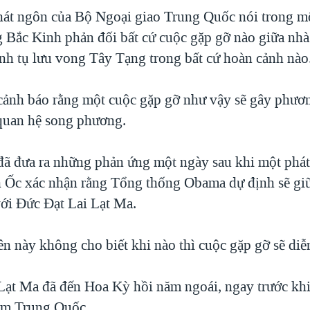
át ngôn của Bộ Ngoại giao Trung Quốc nói trong m
 Bắc Kinh phản đối bất cứ cuộc gặp gỡ nào giữa nhà
nh tụ lưu vong Tây Tạng trong bất cứ hoàn cảnh nào
ảnh báo rằng một cuộc gặp gỡ như vậy sẽ gây phươ
quan hệ song phương.
ã đưa ra những phản ứng một ngày sau khi một phát
 Ốc xác nhận rằng Tổng thống Obama dự định sẽ giữ
với Đức Đạt Lai Lạt Ma.
n này không cho biết khi nào thì cuộc gặp gỡ sẽ diễn
Lạt Ma đã đến Hoa Kỳ hồi năm ngoái, ngay trước kh
ăm Trung Quốc.