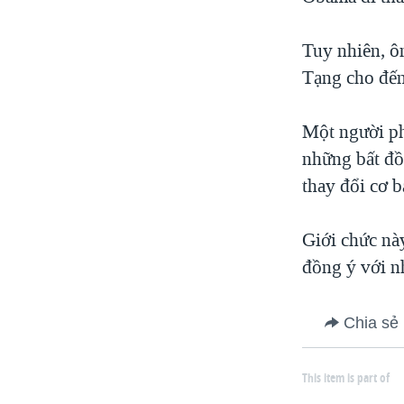
VIỆT NAM
Tuy nhiên, ô
NGƯ DÂN VIỆT VÀ LÀN SÓNG
TRỘM HẢI SÂM
Tạng cho đến
BÊN KIA QUỐC LỘ: TIẾNG VỌNG
TỪ NÔNG THÔN MỸ
Một người ph
QUAN HỆ VIỆT MỸ
những bất đồ
thay đổi cơ b
Giới chức nà
đồng ý với n
Chia sẻ
This item is part of