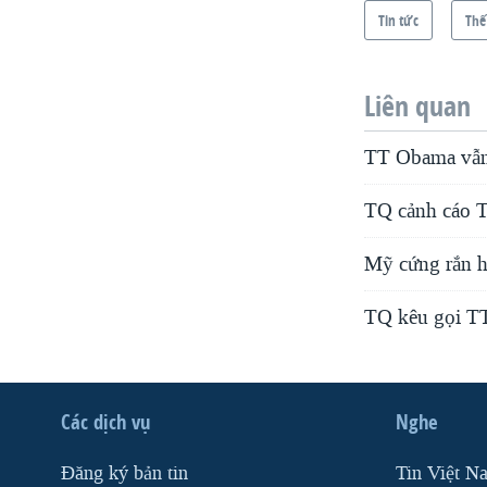
Tin tức
Thế
Liên quan
TT Obama vẫn 
TQ cảnh cáo T
Mỹ cứng rắn h
TQ kêu gọi TT
Các dịch vụ
Nghe
Ðăng ký bản tin
Tin Việt N