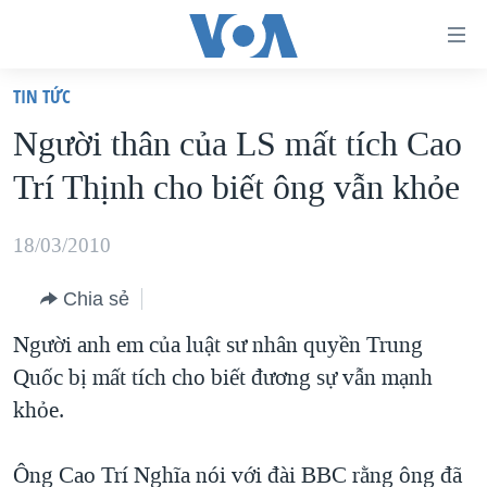
Đường
dẫn
TIN TỨC
truy
TRANG CHỦ
Người thân của LS mất tích Cao
cập
VIỆT NAM
Trí Thịnh cho biết ông vẫn khỏe
Tới
HOA KỲ
nội
BIỂN ĐÔNG
18/03/2010
dung
THẾ GIỚI
chính
Chia sẻ
BLOG
Tới
Người anh em của luật sư nhân quyền Trung
điều
DIỄN ĐÀN
Quốc bị mất tích cho biết đương sự vẫn mạnh
hướng
MỤC
khỏe.
chính
CHUYÊN ĐỀ
TỰ DO BÁO CHÍ
Đi
HỌC TIẾNG ANH
Ông Cao Trí Nghĩa nói với đài BBC rằng ông đã
VẠCH TRẦN TIN GIẢ
CHIẾN TRANH THƯƠNG MẠI CỦA MỸ: QUÁ KHỨ VÀ HIỆN
tới