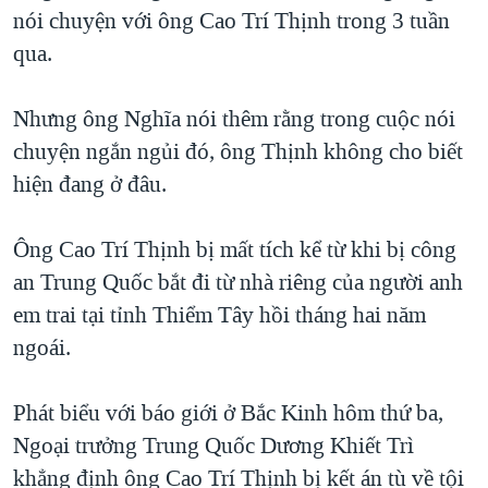
TẠI
nói chuyện với ông Cao Trí Thịnh trong 3 tuần
VIDEO
"Tìm"
NGƯỜI VIỆT HẢI NGOẠI
HÀNH TRÌNH BẦU CỬ 2024
qua.
NGHE
ĐỜI SỐNG
MỘT NĂM CHIẾN TRANH TẠI DẢI GAZA
KINH TẾ
Nhưng ông Nghĩa nói thêm rằng trong cuộc nói
MẠNG XÃ HỘI
GIẢI MÃ VÀNH ĐAI & CON ĐƯỜNG
KHOA HỌC
chuyện ngắn ngủi đó, ông Thịnh không cho biết
NGÀY TỊ NẠN THẾ GIỚI
hiện đang ở đâu.
SỨC KHOẺ
TRỊNH VĨNH BÌNH - NGƯỜI HẠ 'BÊN THẮNG CUỘC'
Ngôn ngữ khác
VĂN HOÁ
GROUND ZERO – XƯA VÀ NAY
Ông Cao Trí Thịnh bị mất tích kể từ khi bị công
THỂ THAO
an Trung Quốc bắt đi từ nhà riêng của người anh
CHI PHÍ CHIẾN TRANH AFGHANISTAN
GIÁO DỤC
em trai tại tỉnh Thiểm Tây hồi tháng hai năm
CÁC GIÁ TRỊ CỘNG HÒA Ở VIỆT NAM
ngoái.
THƯỢNG ĐỈNH TRUMP-KIM TẠI VIỆT NAM
TRỊNH VĨNH BÌNH VS. CHÍNH PHỦ VIỆT NAM
Phát biểu với báo giới ở Bắc Kinh hôm thứ ba,
NGƯ DÂN VIỆT VÀ LÀN SÓNG TRỘM HẢI SÂM
Ngoại trưởng Trung Quốc Dương Khiết Trì
khẳng định ông Cao Trí Thịnh bị kết án tù về tội
BÊN KIA QUỐC LỘ: TIẾNG VỌNG TỪ NÔNG THÔN MỸ