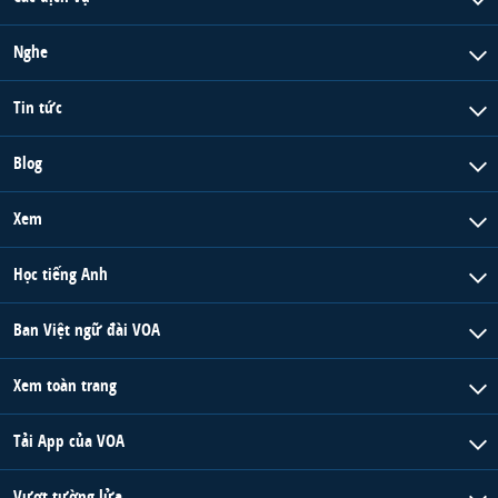
Nghe
Tin tức
Blog
Xem
Học tiếng Anh
Ban Việt ngữ đài VOA
Xem toàn trang
Tải App của VOA
Vượt tường lửa