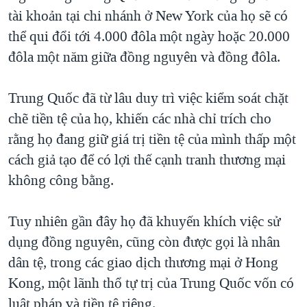
tài khoản tại chi nhánh ở New York của họ sẽ có
QUAN HỆ VIỆT MỸ
thể qui đổi tới 4.000 đôla một ngày hoặc 20.000
đôla một năm giữa đồng nguyên và đồng đôla.
Trung Quốc đã từ lâu duy trì việc kiểm soát chặt
chẽ tiền tệ của họ, khiến các nhà chỉ trích cho
rằng họ đang giữ giá trị tiền tệ của mình thấp một
cách giả tạo để có lợi thế cạnh tranh thương mại
không công bằng.
Tuy nhiên gần đây họ đã khuyến khích việc sử
dụng đồng nguyên, cũng còn được gọi là nhân
dân tệ, trong các giao dịch thương mại ở Hong
Kong, một lãnh thổ tự trị của Trung Quốc vốn có
luật pháp và tiền tệ riêng.