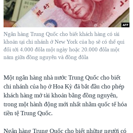
TẠI
VIDEO
"Tìm"
NGƯỜI VIỆT HẢI NGOẠI
HÀNH TRÌNH BẦU CỬ 2024
NGHE
ĐỜI SỐNG
MỘT NĂM CHIẾN TRANH TẠI DẢI GAZA
KINH TẾ
MẠNG XÃ HỘI
Ngân hàng Trung Quốc cho biết khách hàng có tài
GIẢI MÃ VÀNH ĐAI & CON ĐƯỜNG
KHOA HỌC
khoản tại chi nhánh ở New York của họ sẽ có thể qui
NGÀY TỊ NẠN THẾ GIỚI
đổi tới 4.000 đôla một ngày hoặc 20.000 đôla một
SỨC KHOẺ
TRỊNH VĨNH BÌNH - NGƯỜI HẠ 'BÊN THẮNG CUỘC'
năm giữa đồng nguyên và đồng đôla
Ngôn ngữ khác
VĂN HOÁ
GROUND ZERO – XƯA VÀ NAY
THỂ THAO
Một ngân hàng nhà nước Trung Quốc cho biết
CHI PHÍ CHIẾN TRANH AFGHANISTAN
GIÁO DỤC
chi nhánh của họ ở Hoa Kỳ đã bắt đầu cho phép
CÁC GIÁ TRỊ CỘNG HÒA Ở VIỆT NAM
khách hàng mở tài khoản bằng đồng nguyên,
THƯỢNG ĐỈNH TRUMP-KIM TẠI VIỆT NAM
trong một hành động mới nhất nhằm quốc tế hóa
TRỊNH VĨNH BÌNH VS. CHÍNH PHỦ VIỆT NAM
tiền tệ Trung Quốc.
NGƯ DÂN VIỆT VÀ LÀN SÓNG TRỘM HẢI SÂM
Ngân hàng Trung Quốc cho biết những người có
BÊN KIA QUỐC LỘ: TIẾNG VỌNG TỪ NÔNG THÔN MỸ