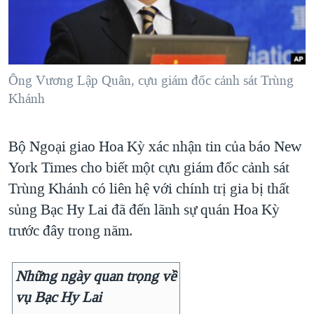
TẠI
VIDEO
"Tìm"
NGƯỜI VIỆT HẢI NGOẠI
HÀNH TRÌNH BẦU CỬ 2024
NGHE
ĐỜI SỐNG
MỘT NĂM CHIẾN TRANH TẠI DẢI GAZA
KINH TẾ
MẠNG XÃ HỘI
Ông Vương Lập Quân, cựu giám đốc cảnh sát Trùng
GIẢI MÃ VÀNH ĐAI & CON ĐƯỜNG
KHOA HỌC
Khánh
NGÀY TỊ NẠN THẾ GIỚI
SỨC KHOẺ
TRỊNH VĨNH BÌNH - NGƯỜI HẠ 'BÊN THẮNG CUỘC'
Ngôn ngữ khác
VĂN HOÁ
Bộ Ngoại giao Hoa Kỳ xác nhận tin của báo New
GROUND ZERO – XƯA VÀ NAY
York Times cho biết một cựu giám đốc cảnh sát
THỂ THAO
CHI PHÍ CHIẾN TRANH AFGHANISTAN
Trùng Khánh có liên hệ với chính trị gia bị thất
GIÁO DỤC
CÁC GIÁ TRỊ CỘNG HÒA Ở VIỆT NAM
sủng Bạc Hy Lai đã đến lãnh sự quán Hoa Kỳ
trước đây trong năm.
THƯỢNG ĐỈNH TRUMP-KIM TẠI VIỆT NAM
TRỊNH VĨNH BÌNH VS. CHÍNH PHỦ VIỆT NAM
Những ngày quan trọng về
NGƯ DÂN VIỆT VÀ LÀN SÓNG TRỘM HẢI SÂM
vụ Bạc Hy Lai
BÊN KIA QUỐC LỘ: TIẾNG VỌNG TỪ NÔNG THÔN MỸ