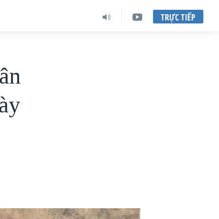
TRỰC TIẾP
dân
ày