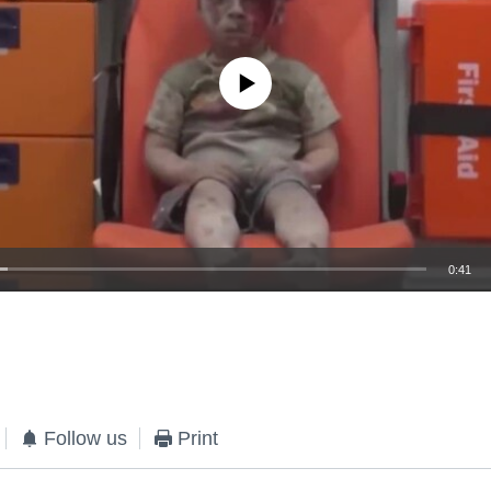
No media source currently available
0:41
EMBED
Follow us
Print