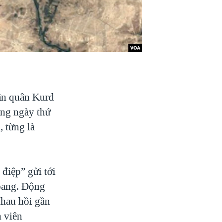
dân quân Kurd
sang ngày thứ
, từng là
điệp” gửi tới
 bang. Động
nhau hồi gần
n viên