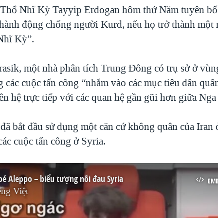
Thổ Nhĩ Kỳ Tayyip Erdogan hôm thứ Năm tuyên bố
 hành động chống người Kurd, nếu họ trở thành một 
Nhĩ Kỳ”.
asik, một nhà phân tích Trung Đông có trụ sở ở vùn
 các cuộc tấn công “nhắm vào các mục tiêu dân quâ
ên hệ trực tiếp với các quan hệ gần gũi hơn giữa Nga 
đã bắt đầu sử dụng một căn cứ không quân của Iran
các cuộc tấn công ở Syria.
bé Aleppo – biểu tượng nỗi đau Syria
EM
ng Việt