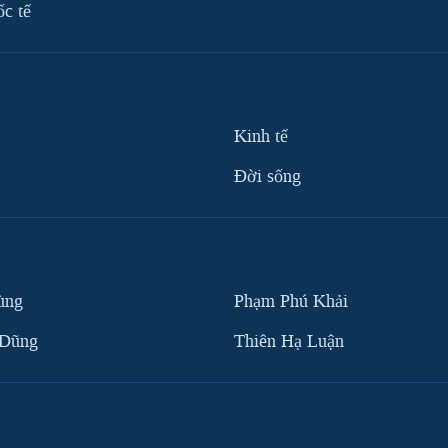
ốc tế
Kinh tế
Ðời sống
ùng
Phạm Phú Khải
 Dũng
Thiên Hạ Luận