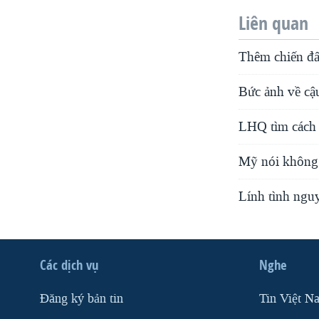
Liên quan
Thêm chiến đấu
Bức ảnh về cậu
LHQ tìm cách 
Mỹ nói không 
Lính tình nguy
Các dịch vụ
Nghe
Ðăng ký bản tin
Tin Việt N