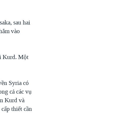
aka, sau hai
nhắm vào
ời Kurd. Một
ền Syria có
ong cả các vụ
ân Kurd và
cấp thiết cần