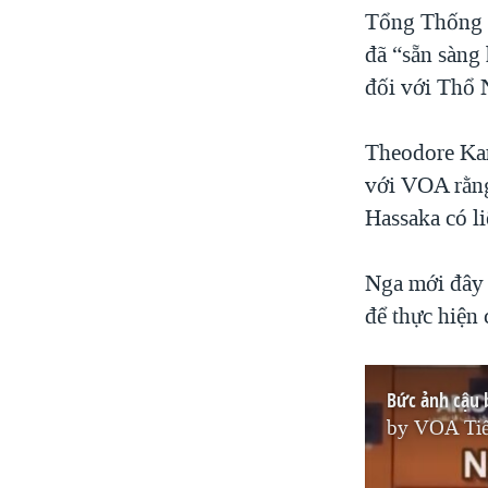
Tổng Thống 
đã “sẵn sàng
đối với Thổ 
Theodore Kar
với VOA rằng
Hassaka có li
Nga mới đây 
để thực hiện 
Bức ảnh cậu 
by
VOA Tiế