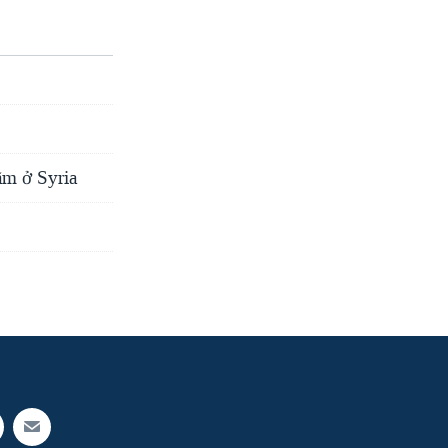
width
px
ãm ở Syria