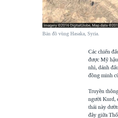
VIỆT NAM
NGƯ DÂN VIỆT VÀ LÀN SÓNG
TRỘM HẢI SÂM
BÊN KIA QUỐC LỘ: TIẾNG VỌNG
Bản đồ vùng Hasaka, Syria.
TỪ NÔNG THÔN MỸ
QUAN HỆ VIỆT MỸ
Các chiến đấ
được Mỹ hậu t
nhì, dánh đấu
đồng minh cũ
Truyền thông
người Kurd, 
thái này dườ
đây giữa Thổ