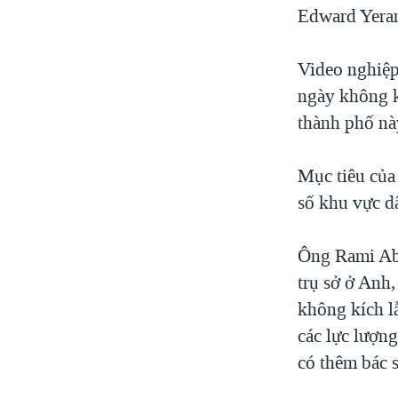
Edward Yera
Video nghiệp
ngày không k
thành phố nà
Mục tiêu của
số khu vực d
Ông Rami Ab
trụ sở ở Anh,
không kích l
các lực lượn
có thêm bác s