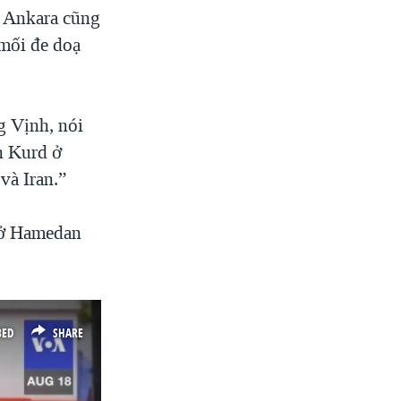
 Ankara cũng
mối đe doạ
g Vịnh, nói
n Kurd ở
và Iran.”
 ở Hamedan
BED
SHARE