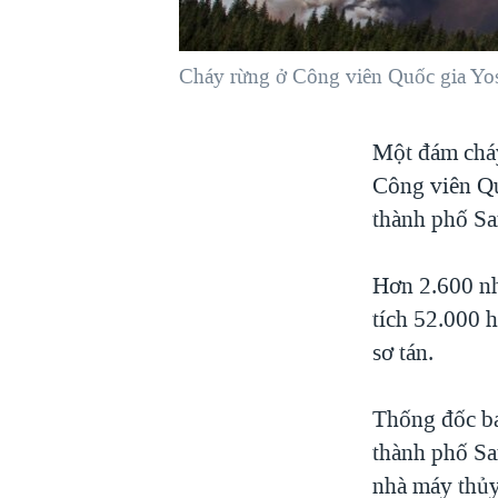
VIỆT NAM
NGƯ DÂN VIỆT VÀ LÀN SÓNG
Cháy rừng ở Công viên Quốc gia Yose
TRỘM HẢI SÂM
BÊN KIA QUỐC LỘ: TIẾNG VỌNG
Một đám cháy
TỪ NÔNG THÔN MỸ
Công viên Qu
QUAN HỆ VIỆT MỸ
thành phố Sa
Hơn 2.600 nh
tích 52.000 h
sơ tán.
Thống đốc ba
thành phố Sa
nhà máy thủy