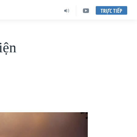
TRỰC TIẾP
iện