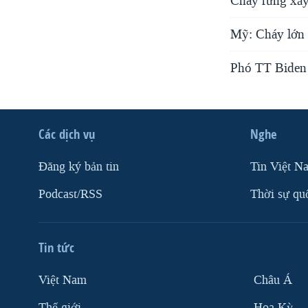
Cháy rừng xảy
Mỹ: Cháy lớn 
Phó TT Biden 
Các dịch vụ
Nghe
Ðăng ký bản tin
Tin Việt N
Podcast/RSS
Thời sự qu
Tin tức
Việt Nam
Châu Á
Thế giới
Hoa Kỳ