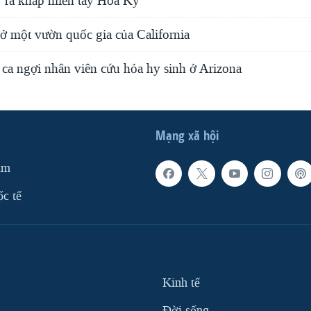
 ra khắp miền tây Hoa Kỳ
ở một vườn quốc gia của California
ca ngợi nhân viên cứu hỏa hy sinh ở Arizona
Mạng xã hội
am
ốc tế
Kinh tế
Ðời sống