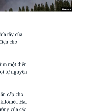
hía tây của
điện cho
rùm một diện
gọi tự nguyện
hẩn cấp cho
kilômét. Hai
ưởng của các