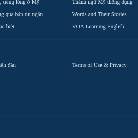
, tiếng lóng ở Mỹ
Thành ngữ Mỹ thông dụng
g qua bản tin ngắn
Words and Their Stories
c biệt
VOA Learning English
iễn đàn
Terms of Use & Privacy