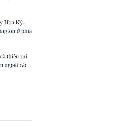
ây Hoa Kỳ.
ington ở phía
ã thiêu rụi
m ngoái các