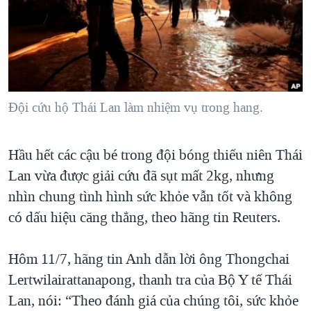
TẠI
VIDEO
"Tìm"
NGƯỜI VIỆT HẢI NGOẠI
HÀNH TRÌNH BẦU CỬ 2024
NGHE
ĐỜI SỐNG
MỘT NĂM CHIẾN TRANH TẠI DẢI GAZA
KINH TẾ
MẠNG XÃ HỘI
GIẢI MÃ VÀNH ĐAI & CON ĐƯỜNG
KHOA HỌC
NGÀY TỊ NẠN THẾ GIỚI
Đội cứu hộ Thái Lan làm nhiệm vụ trong hang.
SỨC KHOẺ
TRỊNH VĨNH BÌNH - NGƯỜI HẠ 'BÊN THẮNG CUỘC'
Ngôn ngữ khác
VĂN HOÁ
Hầu hết các cậu bé trong đội bóng thiếu niên Thái
GROUND ZERO – XƯA VÀ NAY
THỂ THAO
Lan vừa được giải cứu đã sụt mất 2kg, nhưng
CHI PHÍ CHIẾN TRANH AFGHANISTAN
GIÁO DỤC
nhìn chung tình hình sức khỏe vẫn tốt và không
CÁC GIÁ TRỊ CỘNG HÒA Ở VIỆT NAM
có dấu hiệu căng thẳng, theo hãng tin Reuters.
THƯỢNG ĐỈNH TRUMP-KIM TẠI VIỆT NAM
TRỊNH VĨNH BÌNH VS. CHÍNH PHỦ VIỆT NAM
Hôm 11/7, hãng tin Anh dẫn lời ông Thongchai
Lertwilairattanapong, thanh tra của Bộ Y tế Thái
NGƯ DÂN VIỆT VÀ LÀN SÓNG TRỘM HẢI SÂM
Lan, nói: “Theo đánh giá của chúng tôi, sức khỏe
BÊN KIA QUỐC LỘ: TIẾNG VỌNG TỪ NÔNG THÔN MỸ