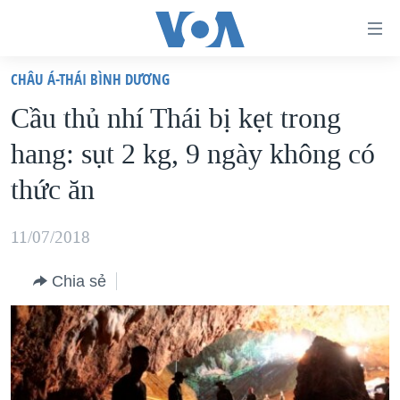
Đường
dẫn
CHÂU Á-THÁI BÌNH DƯƠNG
truy
TRANG CHỦ
Cầu thủ nhí Thái bị kẹt trong
cập
VIỆT NAM
hang: sụt 2 kg, 9 ngày không có
Tới
HOA KỲ
nội
thức ăn
BIỂN ĐÔNG
dung
THẾ GIỚI
chính
11/07/2018
BLOG
Tới
Chia sẻ
điều
DIỄN ĐÀN
hướng
MỤC
chính
CHUYÊN ĐỀ
TỰ DO BÁO CHÍ
Đi
HỌC TIẾNG ANH
VẠCH TRẦN TIN GIẢ
CHIẾN TRANH THƯƠNG MẠI CỦA MỸ: QUÁ KHỨ VÀ HIỆN
tới