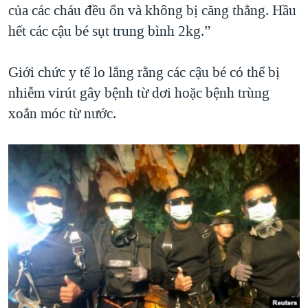
của các cháu đều ổn và không bị căng thẳng. Hầu
QUAN HỆ VIỆT MỸ
hết các cậu bé sụt trung bình 2kg.”
Giới chức y tế lo lắng rằng các cậu bé có thể bị
nhiễm virút gây bệnh từ dơi hoặc bệnh trùng
xoắn móc từ nước.