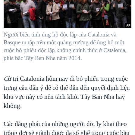
TẠI
VIDEO
"Tìm"
NGƯỜI VIỆT HẢI NGOẠI
HÀNH TRÌNH BẦU CỬ 2024
NGHE
ĐỜI SỐNG
MỘT NĂM CHIẾN TRANH TẠI DẢI GAZA
KINH TẾ
MẠNG XÃ HỘI
Người biểu tình ủng hộ độc lập của Catalonia và
GIẢI MÃ VÀNH ĐAI & CON ĐƯỜNG
KHOA HỌC
Basque tụ tập trên một quảng trường để ủng hộ một
NGÀY TỊ NẠN THẾ GIỚI
cuộc bỏ phiếu độc lập không chính thức ở Catalonia,
SỨC KHOẺ
TRỊNH VĨNH BÌNH - NGƯỜI HẠ 'BÊN THẮNG CUỘC'
phía bắc Tây Ban Nha năm 2014.
Ngôn ngữ khác
VĂN HOÁ
GROUND ZERO – XƯA VÀ NAY
THỂ THAO
C
ử tri Catalonia hôm nay đi bỏ phiếu trong cuộc
CHI PHÍ CHIẾN TRANH AFGHANISTAN
GIÁO DỤC
trưng cầu dân ý để có thể dẫn đến quyết định liệu
CÁC GIÁ TRỊ CỘNG HÒA Ở VIỆT NAM
khu vực này có nên tách khỏi Tây Ban Nha hay
THƯỢNG ĐỈNH TRUMP-KIM TẠI VIỆT NAM
không.
TRỊNH VĨNH BÌNH VS. CHÍNH PHỦ VIỆT NAM
NGƯ DÂN VIỆT VÀ LÀN SÓNG TRỘM HẢI SÂM
Các đảng phái của những người đòi ly khai theo
trông đợi sẽ giành được đa số ghế trong cuộc bầu
BÊN KIA QUỐC LỘ: TIẾNG VỌNG TỪ NÔNG THÔN MỸ