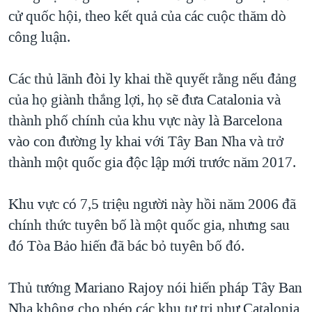
cử quốc hội, theo kết quả của các cuộc thăm dò
QUAN HỆ VIỆT MỸ
công luận.
Các thủ lãnh đòi ly khai thề quyết rằng nếu đảng
của họ giành thắng lợi, họ sẽ đưa Catalonia và
thành phố chính của khu vực này là Barcelona
vào con đường ly khai với Tây Ban Nha và trở
thành một quốc gia độc lập mới trước năm 2017.
Khu vực có 7,5 triệu người này hồi năm 2006 đã
chính thức tuyên bố là một quốc gia, nhưng sau
đó Tòa Bảo hiến đã bác bỏ tuyên bố đó.
Thủ tướng Mariano Rajoy nói hiến pháp Tây Ban
Nha không cho phép các khu tự trị như Catalonia