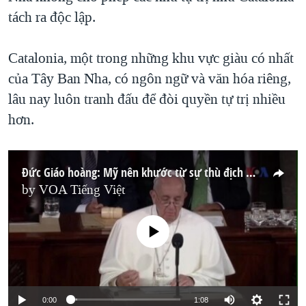
tách ra độc lập.
Catalonia, một trong những khu vực giàu có nhất
của Tây Ban Nha, có ngôn ngữ và văn hóa riêng,
lâu nay luôn tranh đấu để đòi quyền tự trị nhiều
hơn.
Đức Giáo hoàng: Mỹ nên khước từ sự thù địch đối với người nhập cư
by
VOA Tiếng Việt
No media source currently available
0:00
1:08