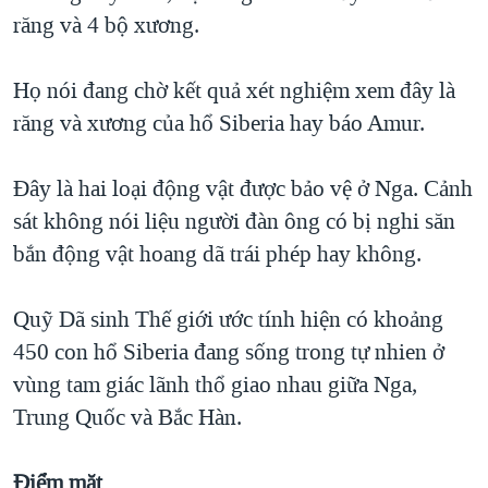
răng và 4 bộ xương.
QUAN HỆ VIỆT MỸ
Họ nói đang chờ kết quả xét nghiệm xem đây là
răng và xương của hổ Siberia hay báo Amur.
Đây là hai loại động vật được bảo vệ ở Nga. Cảnh
sát không nói liệu người đàn ông có bị nghi săn
bắn động vật hoang dã trái phép hay không.
Quỹ Dã sinh Thế giới ước tính hiện có khoảng
450 con hổ Siberia đang sống trong tự nhien ở
vùng tam giác lãnh thổ giao nhau giữa Nga,
Trung Quốc và Bắc Hàn.
Điểm mặt