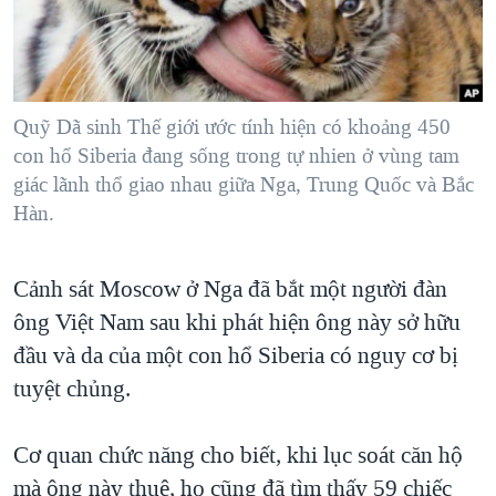
TẠI
VIDEO
"Tìm"
NGƯỜI VIỆT HẢI NGOẠI
HÀNH TRÌNH BẦU CỬ 2024
NGHE
ĐỜI SỐNG
MỘT NĂM CHIẾN TRANH TẠI DẢI GAZA
KINH TẾ
MẠNG XÃ HỘI
Quỹ Dã sinh Thế giới ước tính hiện có khoảng 450
GIẢI MÃ VÀNH ĐAI & CON ĐƯỜNG
KHOA HỌC
con hổ Siberia đang sống trong tự nhien ở vùng tam
NGÀY TỊ NẠN THẾ GIỚI
giác lãnh thổ giao nhau giữa Nga, Trung Quốc và Bắc
SỨC KHOẺ
TRỊNH VĨNH BÌNH - NGƯỜI HẠ 'BÊN THẮNG CUỘC'
Hàn.
Ngôn ngữ khác
VĂN HOÁ
GROUND ZERO – XƯA VÀ NAY
THỂ THAO
Cảnh sát Moscow ở Nga đã bắt một người đàn
CHI PHÍ CHIẾN TRANH AFGHANISTAN
GIÁO DỤC
ông Việt Nam sau khi phát hiện ông này sở hữu
CÁC GIÁ TRỊ CỘNG HÒA Ở VIỆT NAM
đầu và da của một con hổ Siberia có nguy cơ bị
THƯỢNG ĐỈNH TRUMP-KIM TẠI VIỆT NAM
tuyệt chủng.
TRỊNH VĨNH BÌNH VS. CHÍNH PHỦ VIỆT NAM
NGƯ DÂN VIỆT VÀ LÀN SÓNG TRỘM HẢI SÂM
Cơ quan chức năng cho biết, khi lục soát căn hộ
mà ông này thuê, họ cũng đã tìm thấy 59 chiếc
BÊN KIA QUỐC LỘ: TIẾNG VỌNG TỪ NÔNG THÔN MỸ