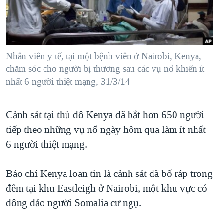
TẠI
VIDEO
"Tìm"
NGƯỜI VIỆT HẢI NGOẠI
HÀNH TRÌNH BẦU CỬ 2024
NGHE
ĐỜI SỐNG
MỘT NĂM CHIẾN TRANH TẠI DẢI GAZA
KINH TẾ
MẠNG XÃ HỘI
Nhân viên y tế, tại một bệnh viên ở Nairobi, Kenya,
GIẢI MÃ VÀNH ĐAI & CON ĐƯỜNG
KHOA HỌC
chăm sóc cho người bị thương sau các vụ nổ khiến ít
NGÀY TỊ NẠN THẾ GIỚI
nhất 6 người thiệt mạng, 31/3/14
SỨC KHOẺ
TRỊNH VĨNH BÌNH - NGƯỜI HẠ 'BÊN THẮNG CUỘC'
Ngôn ngữ khác
VĂN HOÁ
GROUND ZERO – XƯA VÀ NAY
Cảnh sát tại thủ đô Kenya đã bắt hơn 650 người
THỂ THAO
CHI PHÍ CHIẾN TRANH AFGHANISTAN
tiếp theo những vụ nổ ngày hôm qua làm ít nhất
GIÁO DỤC
6 người thiệt mạng.
CÁC GIÁ TRỊ CỘNG HÒA Ở VIỆT NAM
THƯỢNG ĐỈNH TRUMP-KIM TẠI VIỆT NAM
Báo chí Kenya loan tin là cảnh sát đã bố ráp trong
TRỊNH VĨNH BÌNH VS. CHÍNH PHỦ VIỆT NAM
đêm tại khu Eastleigh ở Nairobi, một khu vực có
NGƯ DÂN VIỆT VÀ LÀN SÓNG TRỘM HẢI SÂM
đông đảo người Somalia cư ngụ.
BÊN KIA QUỐC LỘ: TIẾNG VỌNG TỪ NÔNG THÔN MỸ