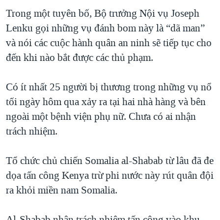
Trong một tuyên bố, Bộ trưởng Nội vụ Joseph
QUAN HỆ VIỆT MỸ
Lenku gọi những vụ đánh bom này là “dã man”
và nói các cuộc hành quân an ninh sẽ tiếp tục cho
đến khi nào bắt được các thủ phạm.
Có ít nhất 25 người bị thương trong những vụ nổ
tối ngày hôm qua xảy ra tại hai nhà hàng và bên
ngoài một bệnh viện phụ nữ. Chưa có ai nhận
trách nhiệm.
Tổ chức chủ chiến Somalia al-Shabab từ lâu đã đe
dọa tấn công Kenya trừ phi nước này rút quân đội
ra khỏi miền nam Somalia.
Al-Shabab nhận trách nhiệm tấn công vào khu