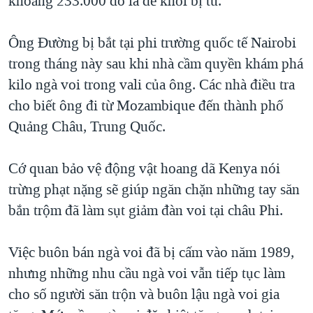
khoảng 233.000 đô la để khỏi bị tù.
QUAN HỆ VIỆT MỸ
Ông Đường bị bắt tại phi trường quốc tế Nairobi
trong tháng này sau khi nhà cầm quyền khám phá
kilo ngà voi trong vali của ông. Các nhà điều tra
cho biết ông đi từ Mozambique đến thành phố
Quảng Châu, Trung Quốc.
Cớ quan bảo vệ động vật hoang dã Kenya nói
trừng phạt nặng sẽ giúp ngăn chặn những tay săn
bắn trộm đã làm sụt giảm đàn voi tại châu Phi.
Việc buôn bán ngà voi đã bị cấm vào năm 1989,
nhưng những nhu cầu ngà voi vẫn tiếp tục làm
cho số người săn trộn và buôn lậu ngà voi gia