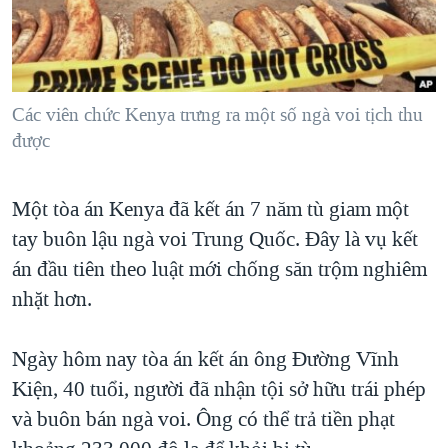
TẠI
VIDEO
"Tìm"
NGƯỜI VIỆT HẢI NGOẠI
HÀNH TRÌNH BẦU CỬ 2024
NGHE
ĐỜI SỐNG
MỘT NĂM CHIẾN TRANH TẠI DẢI GAZA
KINH TẾ
MẠNG XÃ HỘI
Các viên chức Kenya trưng ra một số ngà voi tịch thu
GIẢI MÃ VÀNH ĐAI & CON ĐƯỜNG
KHOA HỌC
được
NGÀY TỊ NẠN THẾ GIỚI
SỨC KHOẺ
TRỊNH VĨNH BÌNH - NGƯỜI HẠ 'BÊN THẮNG CUỘC'
Ngôn ngữ khác
VĂN HOÁ
Một tòa án Kenya đã kết án 7 năm tù giam một
GROUND ZERO – XƯA VÀ NAY
tay buôn lậu ngà voi Trung Quốc. Đây là vụ kết
THỂ THAO
CHI PHÍ CHIẾN TRANH AFGHANISTAN
án đầu tiên theo luật mới chống săn trộm nghiêm
GIÁO DỤC
CÁC GIÁ TRỊ CỘNG HÒA Ở VIỆT NAM
nhặt hơn.
THƯỢNG ĐỈNH TRUMP-KIM TẠI VIỆT NAM
Ngày hôm nay tòa án kết án ông Đường Vĩnh
TRỊNH VĨNH BÌNH VS. CHÍNH PHỦ VIỆT NAM
Kiện, 40 tuổi, người đã nhận tội sở hữu trái phép
NGƯ DÂN VIỆT VÀ LÀN SÓNG TRỘM HẢI SÂM
và buôn bán ngà voi. Ông có thể trả tiền phạt
BÊN KIA QUỐC LỘ: TIẾNG VỌNG TỪ NÔNG THÔN MỸ