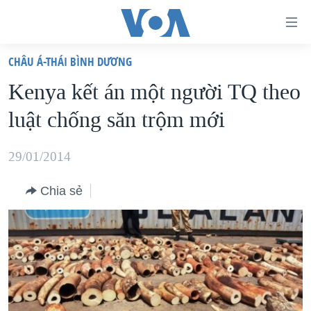
Đường
dẫn
CHÂU Á-THÁI BÌNH DƯƠNG
truy
TRANG CHỦ
Kenya kết án một người TQ theo
cập
VIỆT NAM
luật chống săn trộm mới
Tới
HOA KỲ
nội
BIỂN ĐÔNG
29/01/2014
dung
THẾ GIỚI
chính
Chia sẻ
BLOG
Tới
điều
DIỄN ĐÀN
hướng
MỤC
chính
CHUYÊN ĐỀ
TỰ DO BÁO CHÍ
Đi
HỌC TIẾNG ANH
VẠCH TRẦN TIN GIẢ
CHIẾN TRANH THƯƠNG MẠI CỦA MỸ: QUÁ KHỨ VÀ HIỆN
tới