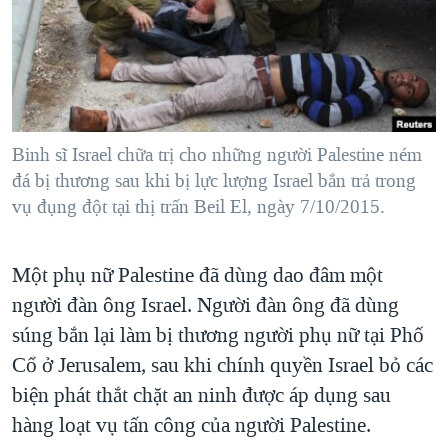
TẠI
VIDEO
"Tìm"
NGƯỜI VIỆT HẢI NGOẠI
HÀNH TRÌNH BẦU CỬ 2024
NGHE
ĐỜI SỐNG
MỘT NĂM CHIẾN TRANH TẠI DẢI GAZA
KINH TẾ
MẠNG XÃ HỘI
GIẢI MÃ VÀNH ĐAI & CON ĐƯỜNG
KHOA HỌC
NGÀY TỊ NẠN THẾ GIỚI
Binh sĩ Israel chữa trị cho những người Palestine ném
SỨC KHOẺ
đá bị thương sau khi bị lực lượng Israel bắn trả trong
TRỊNH VĨNH BÌNH - NGƯỜI HẠ 'BÊN THẮNG CUỘC'
Ngôn ngữ khác
VĂN HOÁ
vụ đụng đột tại thị trấn Beil El, ngày 7/10/2015.
GROUND ZERO – XƯA VÀ NAY
THỂ THAO
CHI PHÍ CHIẾN TRANH AFGHANISTAN
Một phụ nữ Palestine đã dùng dao đâm một
GIÁO DỤC
CÁC GIÁ TRỊ CỘNG HÒA Ở VIỆT NAM
người đàn ông Israel. Người đàn ông đã dùng
THƯỢNG ĐỈNH TRUMP-KIM TẠI VIỆT NAM
súng bắn lại làm bị thương người phụ nữ tại Phố
Cổ ở Jerusalem, sau khi chính quyền Israel bỏ các
TRỊNH VĨNH BÌNH VS. CHÍNH PHỦ VIỆT NAM
biện phát thắt chặt an ninh được áp dụng sau
NGƯ DÂN VIỆT VÀ LÀN SÓNG TRỘM HẢI SÂM
hàng loạt vụ tấn công của người Palestine.
BÊN KIA QUỐC LỘ: TIẾNG VỌNG TỪ NÔNG THÔN MỸ