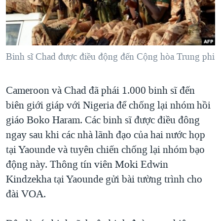
TẠI
VIDEO
"Tìm"
NGƯỜI VIỆT HẢI NGOẠI
HÀNH TRÌNH BẦU CỬ 2024
NGHE
ĐỜI SỐNG
MỘT NĂM CHIẾN TRANH TẠI DẢI GAZA
KINH TẾ
MẠNG XÃ HỘI
Binh sĩ Chad được điều động đến Cộng hòa Trung phi
GIẢI MÃ VÀNH ĐAI & CON ĐƯỜNG
KHOA HỌC
NGÀY TỊ NẠN THẾ GIỚI
SỨC KHOẺ
Cameroon và Chad đã phái 1.000 binh sĩ đến
TRỊNH VĨNH BÌNH - NGƯỜI HẠ 'BÊN THẮNG CUỘC'
Ngôn ngữ khác
VĂN HOÁ
biên giới giáp với Nigeria để chống lại nhóm hồi
GROUND ZERO – XƯA VÀ NAY
THỂ THAO
giáo Boko Haram. Các binh sĩ được điều đông
CHI PHÍ CHIẾN TRANH AFGHANISTAN
ngay sau khi các nhà lãnh đạo của hai nước họp
GIÁO DỤC
CÁC GIÁ TRỊ CỘNG HÒA Ở VIỆT NAM
tại Yaounde và tuyên chiến chống lại nhóm bạo
động này. Thông tín viên Moki Edwin
THƯỢNG ĐỈNH TRUMP-KIM TẠI VIỆT NAM
Kindzekha tại Yaounde gửi bài tường trình cho
TRỊNH VĨNH BÌNH VS. CHÍNH PHỦ VIỆT NAM
đài VOA.
NGƯ DÂN VIỆT VÀ LÀN SÓNG TRỘM HẢI SÂM
BÊN KIA QUỐC LỘ: TIẾNG VỌNG TỪ NÔNG THÔN MỸ