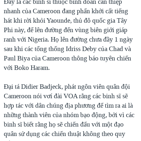
Ðây là các binh sĩ thuộc binh đoàn can thiệp
QUAN HỆ VIỆT MỸ
nhanh của Cameroon đang phấn khởi cất tiếng
hát khi rời khỏi Yaounde, thủ đô quốc gia Tây
Phi này, để lên đường đến vùng biên giới giáp
ranh với Nigeria. Họ lên đường chưa đầy 1 ngày
sau khi các tổng thống Idriss Deby của Chad và
Paul Biya của Cameroon thông báo tuyên chiến
với Boko Haram.
Ðại tá Didier Badjeck, phát ngôn viên quân đội
Cameroon nói vơí đài VOA rằng các binh sĩ sẽ
hợp tác với dân chúng địa phương để tìm ra ai là
những thành viên của nhóm bạo động, bởi vì các
binh sĩ biết rằng họ sẽ chiến đấu với một đạo
quân sử dụng các chiến thuật không theo quy