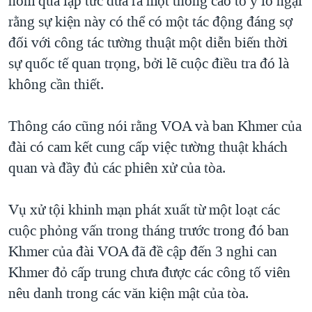
hôm qua lập tức đưa ra một thông cáo tỏ ý lo ngại
QUAN HỆ VIỆT MỸ
rằng sự kiện này có thể có một tác động đáng sợ
đối với công tác tường thuật một diễn biến thời
sự quốc tế quan trọng, bởi lẽ cuộc điều tra đó là
không cần thiết.
Thông cáo cũng nói rằng VOA và ban Khmer của
đài có cam kết cung cấp việc tường thuật khách
quan và đầy đủ các phiên xử của tòa.
Vụ xử tội khinh mạn phát xuất từ một loạt các
cuộc phỏng vấn trong tháng trước trong đó ban
Khmer của đài VOA đã đề cập đến 3 nghi can
Khmer đỏ cấp trung chưa được các công tố viên
nêu danh trong các văn kiện mật của tòa.