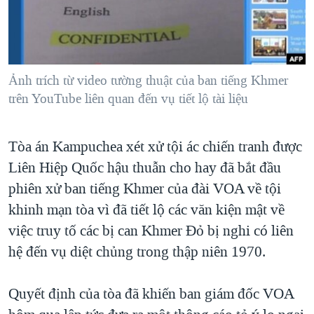
TẠI
VIDEO
"Tìm"
NGƯỜI VIỆT HẢI NGOẠI
HÀNH TRÌNH BẦU CỬ 2024
NGHE
ĐỜI SỐNG
MỘT NĂM CHIẾN TRANH TẠI DẢI GAZA
KINH TẾ
MẠNG XÃ HỘI
Ảnh trích từ video tường thuật của ban tiếng Khmer
GIẢI MÃ VÀNH ĐAI & CON ĐƯỜNG
KHOA HỌC
trên YouTube liên quan đến vụ tiết lộ tài liệu
NGÀY TỊ NẠN THẾ GIỚI
SỨC KHOẺ
TRỊNH VĨNH BÌNH - NGƯỜI HẠ 'BÊN THẮNG CUỘC'
Ngôn ngữ khác
VĂN HOÁ
Tòa án Kampuchea xét xử tội ác chiến tranh được
GROUND ZERO – XƯA VÀ NAY
Liên Hiệp Quốc hậu thuẫn cho hay đã bắt đầu
THỂ THAO
CHI PHÍ CHIẾN TRANH AFGHANISTAN
phiên xử ban tiếng Khmer của đài VOA về tội
GIÁO DỤC
CÁC GIÁ TRỊ CỘNG HÒA Ở VIỆT NAM
khinh mạn tòa vì đã tiết lộ các văn kiện mật về
việc truy tố các bị can Khmer Đỏ bị nghi có liên
THƯỢNG ĐỈNH TRUMP-KIM TẠI VIỆT NAM
hệ đến vụ diệt chủng trong thập niên 1970.
TRỊNH VĨNH BÌNH VS. CHÍNH PHỦ VIỆT NAM
NGƯ DÂN VIỆT VÀ LÀN SÓNG TRỘM HẢI SÂM
Quyết định của tòa đã khiến ban giám đốc VOA
BÊN KIA QUỐC LỘ: TIẾNG VỌNG TỪ NÔNG THÔN MỸ