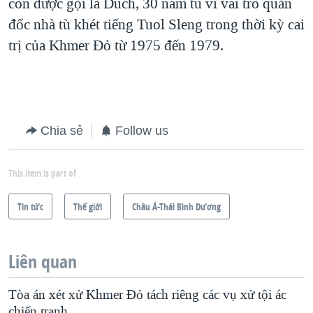
còn được gọi là Duch, 30 năm tù vì vai trò quản
đốc nhà tù khét tiếng Tuol Sleng trong thời kỳ cai
trị của Khmer Đỏ từ 1975 đến 1979.
Chia sẻ
Follow us
This item is part of
Tin tức
Thế giới
Châu Á-Thái Bình Dương
Liên quan
Tòa án xét xử Khmer Đỏ tách riêng các vụ xử tội ác
chiến tranh